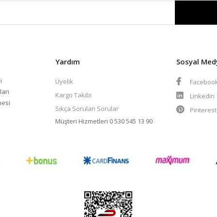
Yardım
Sosyal Med
i
Üyelik
Faceboo
ları
Kargo Takibi
Linkedin
mesi
Sıkça Sorulan Sorular
Pinteres
Müşteri Hizmetleri
0 530 545 13 90