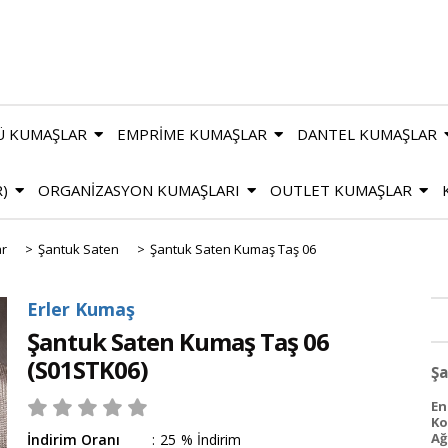
Ü KUMAŞLAR
EMPRİME KUMAŞLAR
DANTEL KUMAŞLAR
R)
ORGANİZASYON KUMAŞLARI
OUTLET KUMAŞLAR
ar
>
Şantuk Saten
>
Şantuk Saten Kumaş Taş 06
Erler Kumaş
Şantuk Saten Kumaş Taş 06
(S01STK06)
Şa
En
Ko
Ağı
İndirim Oranı
:
25
%
İndirim