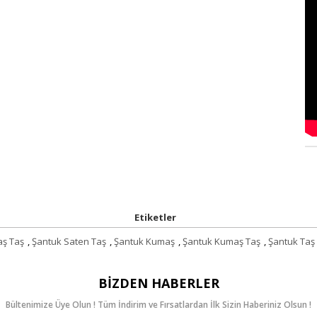
Etiketler
aş Taş
,
Şantuk Saten Taş
,
Şantuk Kumaş
,
Şantuk Kumaş Taş
,
Şantuk Taş
BIZDEN HABERLER
Bültenimize Üye Olun ! Tüm İndirim ve Fırsatlardan İlk Sizin Haberiniz Olsun !