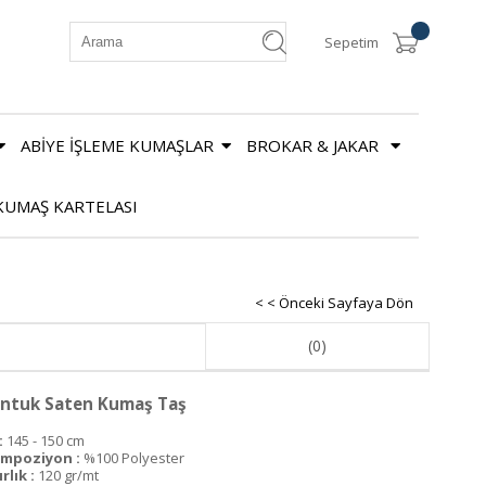
Sepetim
ABİYE İŞLEME KUMAŞLAR
BROKAR & JAKAR
KUMAŞ KARTELASI
< < Önceki Sayfaya Dön
(0)
ntuk Saten Kumaş Taş
:
145 - 150 cm
mpoziyon :
%100 Polyester
rlık :
120 gr/mt