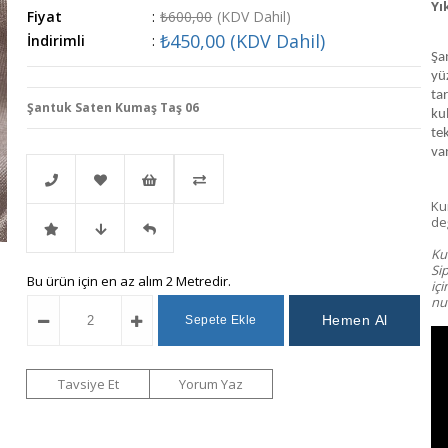
Yı
Fiyat
:
₺600,00
(KDV Dahil)
₺450,00
(KDV Dahil)
İndirimli
:
Şa
yü
tar
Şantuk Saten Kumaş Taş 06
kul
tek
var
Ku
değ
Telefonla
Favorilere
İstek
Karşılaştır
Kum
Si
İndirimli
Fiyat
Gelince
Bu ürün için en az alım 2 Metredir.
Sipariş
Ekle
Listeme
iç
num
Ürün
Düşünce
Haber
Ekle
Haber
Ver
Tavsiye Et
Yorum Yaz
Ver