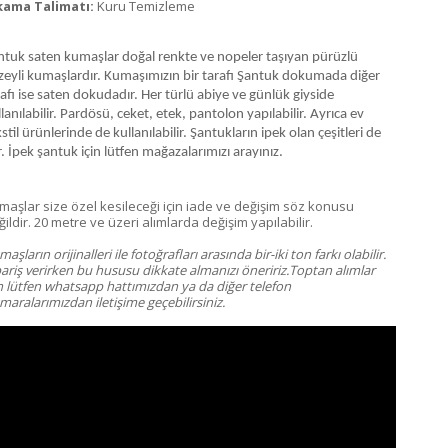
kama Talimatı:
Kuru Temizleme
ntuk saten kumaşlar doğal renkte ve nopeler taşıyan pürüzlü
zeyli kumaşlardır. Kumaşımızın bir tarafı Şantuk dokumada diğer
afı ise saten dokudadır. Her türlü abiye ve günlük giyside
lanılabilir. Pardösü, ceket, etek, pantolon yapılabilir. Ayrıca ev
stil ürünlerinde de kullanılabilir. Şantukların ipek olan çeşitleri de
. İpek şantuk için lütfen mağazalarımızı arayınız.
maşlar size özel kesileceği için iade ve değişim söz konusu
ildir. 20 metre ve üzeri alımlarda değişim yapılabilir.
aşların orijinalleri ile fotoğrafları arasında bir-iki ton farkı olabilir.
pariş verirken bu hususu dikkate almanızı öneririz.Toptan alımlar
in lütfen whatsapp hattımızdan ya da diğer telefon
aralarımızdan iletişime geçebilirsiniz.