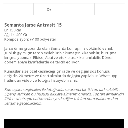
(0)
Semanta Jarse Antrasit 15
En:150 cm
Ağırlık: 400 Gr
Kompozisyon: %100 polyester
Jarse örme grubunda olan Semanta kumaşımız dökümlü esnek
günlük giyim için tercih edilebilir bir kumaştır. Yıkanabilir, buruşma
kırışma yapmaz. Elbise, Abai ve etek olarak kullanılabilir. Dönem
dönem abiye kıyafetlerde de tercih ediliyor.
Kumaşlar size özel kesileceği için iade ve değişim söz konusu
değildir. 20 metre ve üzeri alımlarda değişim yapılabilir. Whatsupp
hattından video ve fotoğraf isteyebilirsiniz.
Kumaşların orijinalleri ile fotoğrafları arasında bir-iki ton farkı olabilir.
Sipariş verirken bu hususu dikkate almanızı öneririz. Toptan alımlar için
lütfen whatsapp hattımızdan ya da diğer telefon numaralarımızdan
iletişime geçebilirsiniz.