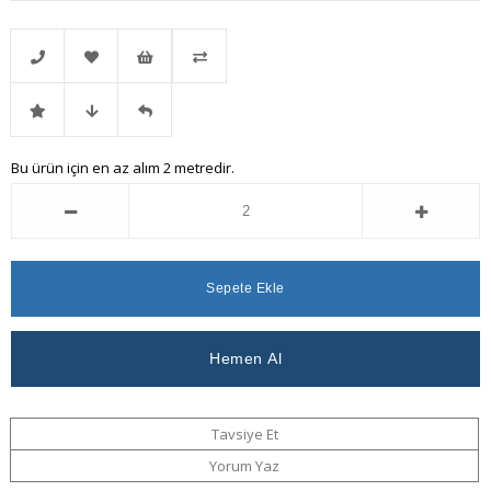
Telefonla
Favorilere
İstek
Karşılaştır
İndirimli
Fiyat
Gelince
Bu ürün için en az alım 2 metredir.
Sipariş
Ekle
Listeme
Ürün
Düşünce
Haber
Ekle
Haber
Ver
Ver
Tavsiye Et
Yorum Yaz