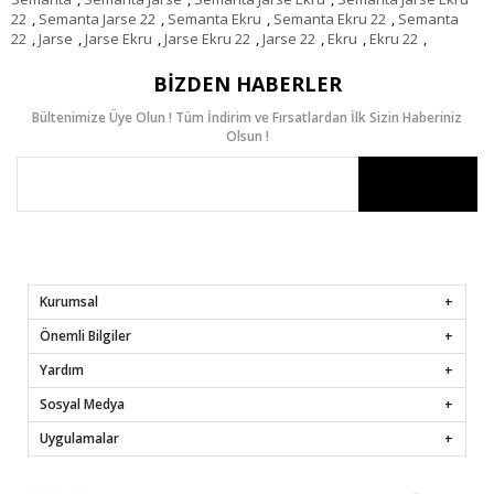
22
,
Semanta Jarse 22
,
Semanta Ekru
,
Semanta Ekru 22
,
Semanta
22
,
Jarse
,
Jarse Ekru
,
Jarse Ekru 22
,
Jarse 22
,
Ekru
,
Ekru 22
,
BIZDEN HABERLER
Bültenimize Üye Olun ! Tüm İndirim ve Fırsatlardan İlk Sizin Haberiniz
Olsun !
Kurumsal
Önemli Bilgiler
Yardım
Sosyal Medya
Uygulamalar