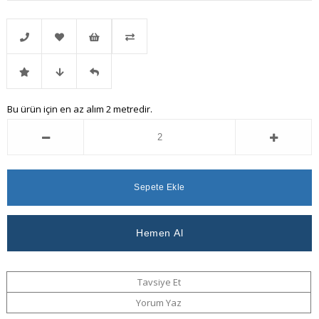
Telefonla
Favorilere
İstek
Karşılaştır
İndirimli
Fiyat
Gelince
Bu ürün için en az alım 2 metredir.
Sipariş
Ekle
Listeme
Ürün
Düşünce
Haber
Ekle
Haber
Ver
Ver
Tavsiye Et
Yorum Yaz