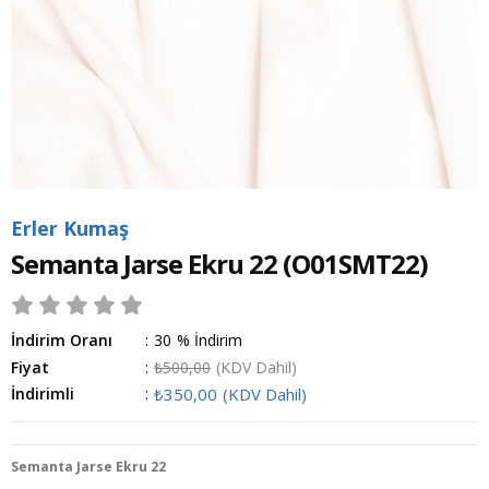
Erler Kumaş
Semanta Jarse Ekru 22
(O01SMT22)
İndirim Oranı
:
30
%
İndirim
Fiyat
:
₺500,00
(KDV Dahil)
İndirimli
:
₺350,00
(KDV Dahil)
Semanta Jarse Ekru 22