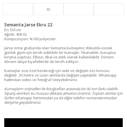
(0)
Semanta Jarse Ekru 22
En:150 cm
Ağırlık: 400 Gr
Kompozisyon: %100 polyester
Jarse örme grubunda olan Semanta kumaşımız dökümlü esnek
günlük giyim için tercih edilebilir bir kumaştır. Yıkanabilir, buruşma
kırışma yapmaz. Elbise, Abai ve etek olarak kullanılabilir. Dönem
dönem abiye kıyafetlerde de tercih ediliyor.
Kumaşlar size özel kesileceği için iade ve değişim söz konusu
değildir. 20 metre ve üzeri alımlarda değişim yapılabilir. Whatsupp
hattından video ve fotoğraf isteyebilirsiniz.
Kumaşların orijinalleri ile fotoğrafları arasında bir-iki ton farkı olabilir.
Sipariş verirken bu hususu dikkate almanızı öneririz. Toptan alımlar için
lütfen whatsapp hattımızdan ya da diğer telefon numaralarımızdan
iletişime geçebilirsiniz.