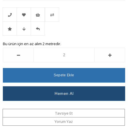
Telefonla
Favorilere
İstek
Karşılaştır
İndirimli
Fiyat
Gelince
Bu ürün için en az alım 2 metredir.
Sipariş
Ekle
Listeme
Ürün
Düşünce
Haber
Ekle
Haber
Ver
Ver
Tavsiye Et
Yorum Yaz