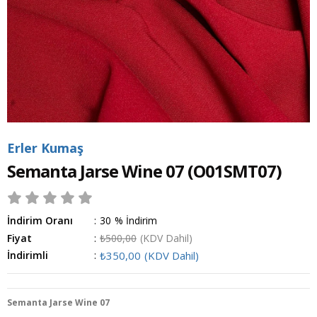
Erler Kumaş
Semanta Jarse Wine 07
(O01SMT07)
İndirim Oranı
:
30
%
İndirim
Fiyat
:
₺500,00
(KDV Dahil)
İndirimli
:
₺350,00
(KDV Dahil)
Semanta Jarse Wine 07