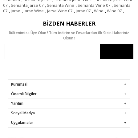
07
,
Semanta Jarse 07
,
Semanta Wine
,
Semanta Wine 07
,
Semanta
07
,
Jarse
,
Jarse Wine
,
Jarse Wine 07
,
Jarse 07
,
Wine
,
Wine 07
,
BIZDEN HABERLER
Bültenimize Üye Olun ! Tüm İndirim ve Fırsatlardan İlk Sizin Haberiniz
Olsun !
Kurumsal
Önemli Bilgiler
Yardım
Sosyal Medya
Uygulamalar