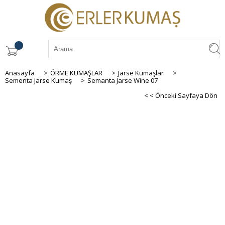
Anasayfa
>
ÖRME KUMAŞLAR
>
Jarse Kumaşlar
>
Sementa Jarse Kumaş
>
Semanta Jarse Wine 07
< < Önceki Sayfaya Dön