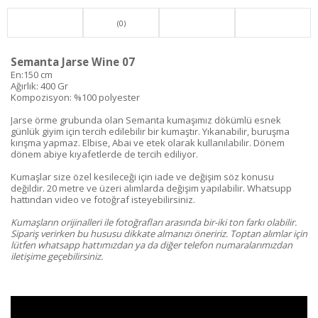
(0)
Semanta Jarse Wine 07
En:150 cm
Ağırlık: 400 Gr
Kompozisyon: %100 polyester
Jarse örme grubunda olan Semanta kumaşımız dökümlü esnek
günlük giyim için tercih edilebilir bir kumaştır. Yıkanabilir, buruşma
kırışma yapmaz. Elbise, Abai ve etek olarak kullanılabilir. Dönem
dönem abiye kıyafetlerde de tercih ediliyor.
Kumaşlar size özel kesileceği için iade ve değişim söz konusu
değildir. 20 metre ve üzeri alımlarda değişim yapılabilir. Whatsupp
hattından video ve fotoğraf isteyebilirsiniz.
Kumaşların orijinalleri ile fotoğrafları arasında bir-iki ton farkı olabilir.
Sipariş verirken bu hususu dikkate almanızı öneririz. Toptan alımlar için
lütfen whatsapp hattımızdan ya da diğer telefon numaralarımızdan
iletişime geçebilirsiniz.