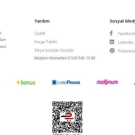
Yardım
Sosyal Med
i
Üyelik
Faceboo
ları
Kargo Takibi
Linkedin
mesi
Sıkça Sorulan Sorular
Pinteres
Müşteri Hizmetleri
0 530 545 13 90