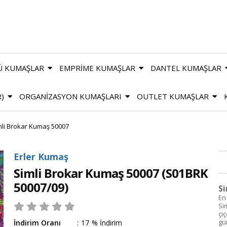
Ü KUMAŞLAR
EMPRİME KUMAŞLAR
DANTEL KUMAŞLAR
R)
ORGANİZASYON KUMAŞLARI
OUTLET KUMAŞLAR
mli Brokar Kumaş 50007
Erler Kumaş
Simli Brokar Kumaş 50007
(S01BRK
50007/09)
Si
En 
Si
çi
gü
İndirim Oranı
:
17
%
İndirim