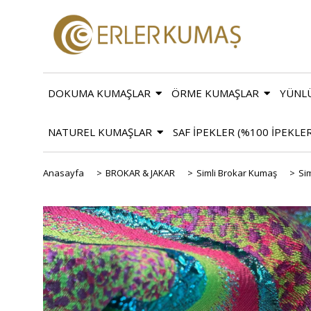
DOKUMA KUMAŞLAR
ÖRME KUMAŞLAR
YÜNL
NATUREL KUMAŞLAR
SAF İPEKLER (%100 İPEKLE
Anasayfa
>
BROKAR & JAKAR
>
Simli Brokar Kumaş
>
Si