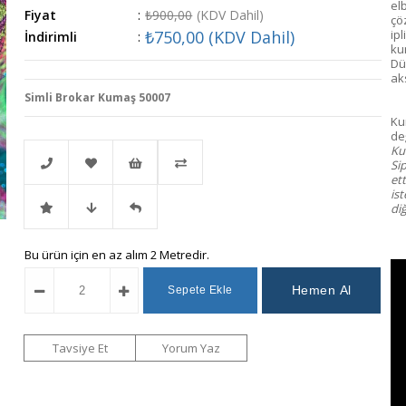
el
Fiyat
:
₺900,00
(KDV Dahil)
çöz
₺750,00
(KDV Dahil)
ip
İndirimli
:
kum
Dü
ak
Simli Brokar Kumaş 50007
Ku
değ
Kum
Si
et
ist
diğ
Telefonla
Favorilere
İstek
Karşılaştır
İndirimli
Fiyat
Gelince
Bu ürün için en az alım 2 Metredir.
Sipariş
Ekle
Listeme
Ürün
Düşünce
Haber
Ekle
Haber
Ver
Tavsiye Et
Yorum Yaz
Ver