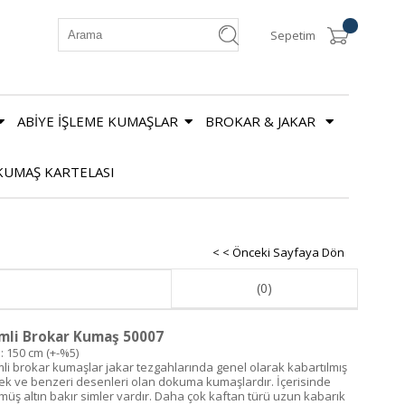
Sepetim
ABİYE İŞLEME KUMAŞLAR
BROKAR & JAKAR
KUMAŞ KARTELASI
< < Önceki Sayfaya Dön
(0)
mli Brokar Kumaş 50007
: 150 cm (+-%5)
mli brokar kumaşlar jakar tezgahlarında genel olarak kabartılmış
çek ve benzeri desenleri olan dokuma kumaşlardır. İçerisinde
müş altın bakır simler vardır. Daha çok kaftan türü uzun kabarık