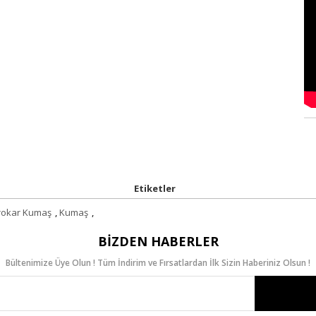
Etiketler
rokar Kumaş
,
Kumaş
,
BIZDEN HABERLER
Bültenimize Üye Olun ! Tüm İndirim ve Fırsatlardan İlk Sizin Haberiniz Olsun !