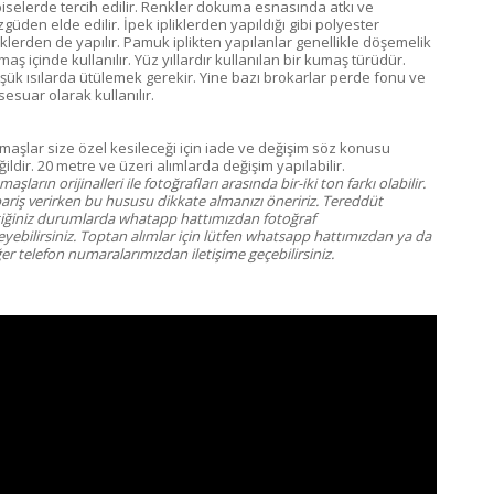
biselerde tercih edilir. Renkler dokuma esnasında atkı ve
güden elde edilir. İpek ipliklerden yapıldığı gibi polyester
liklerden de yapılır. Pamuk iplikten yapılanlar genellikle döşemelik
aş içinde kullanılır. Yüz yıllardır kullanılan bir kumaş türüdür.
şük ısılarda ütülemek gerekir. Yine bazı brokarlar perde fonu ve
sesuar olarak kullanılır.
maşlar size özel kesileceği için iade ve değişim söz konusu
ildir. 20 metre ve üzeri alımlarda değişim yapılabilir.
aşların orijinalleri ile fotoğrafları arasında bir-iki ton farkı olabilir.
pariş verirken bu hususu dikkate almanızı öneririz. Tereddüt
tiğiniz durumlarda whatapp hattımızdan fotoğraf
eyebilirsiniz. Toptan alımlar için lütfen whatsapp hattımızdan ya da
er telefon numaralarımızdan iletişime geçebilirsiniz.