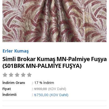
Erler Kumaş
Simli Brokar Kumaş MN-Palmiye Fuşya
(S01BRK MN-PALMİYE FUŞYA)
İndirim Oranı
:
17
%
İndirim
Fiyat
:
₺900,00
(KDV Dahil)
İndirimli
:
₺750,00
(KDV Dahil)