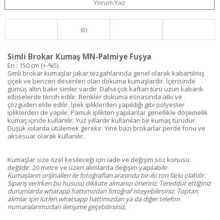
Yorum Yaz
(0)
Simli Brokar Kumaş MN-Palmiye Fuşya
En : 150 cm (+-%5)
Simli brokar kumaşlar jakar tezgahlarında genel olarak kabartılmış
çiçek ve benzeri desenleri olan dokuma kumaşlardır. İçerisinde
gümüş altın bakır simler vardır. Daha çok kaftan türü uzun kabarık
elbiselerde tercih edilir. Renkler dokuma esnasında atkı ve
çözgüden elde edilir. İpek ipliklerden yapıldığı gibi polyester
ipliklerden de yapılır. Pamuk iplikten yapılanlar genellikle döşemelik
kumaş içinde kullanılır. Yüz yıllardır kullanılan bir kumaş türüdür.
Düşük ısılarda ütülemek gerekir. Yine bazı brokarlar perde fonu ve
aksesuar olarak kullanılır.
Kumaşlar size özel kesileceği için iade ve değişim söz konusu
değildir. 20 metre ve üzeri alımlarda değişim yapılabilir.
Kumaşların orijinalleri ile fotoğrafları arasında bir-iki ton farkı olabilir.
Sipariş verirken bu hususu dikkate almanızı öneririz. Tereddüt ettiğiniz
durumlarda whatapp hattımızdan fotoğraf isteyebilirsiniz. Toptan
alımlar için lütfen whatsapp hattımızdan ya da diğer telefon
numaralarımızdan iletişime geçebilirsiniz.