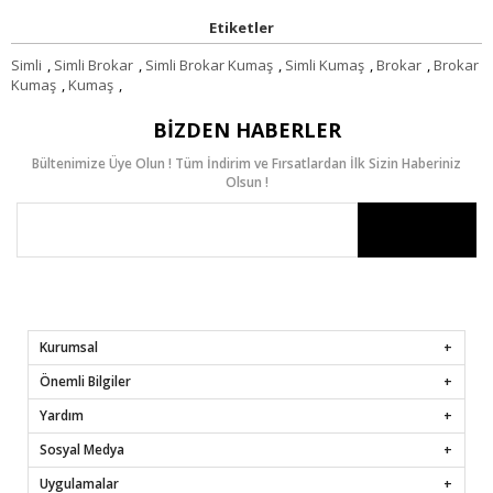
Etiketler
Simli
,
Simli Brokar
,
Simli Brokar Kumaş
,
Simli Kumaş
,
Brokar
,
Brokar
Kumaş
,
Kumaş
,
BIZDEN HABERLER
Bültenimize Üye Olun ! Tüm İndirim ve Fırsatlardan İlk Sizin Haberiniz
Olsun !
Kurumsal
Önemli Bilgiler
Yardım
Sosyal Medya
Uygulamalar