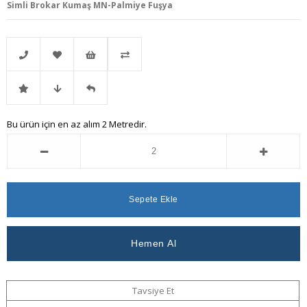
Simli Brokar Kumaş MN-Palmiye Fuşya
Telefonla
Favorilere
İstek
Karşılaştır
İndirimli
Fiyat
Gelince
Bu ürün için en az alım 2 Metredir.
Sipariş
Ekle
Listeme
Ürün
Düşünce
Haber
Ekle
Haber
Ver
Ver
Tavsiye Et