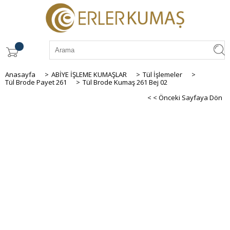
Anasayfa
>
ABİYE İŞLEME KUMAŞLAR
>
Tül İşlemeler
>
Tül Brode Payet 261
>
Tül Brode Kumaş 261 Bej 02
< < Önceki Sayfaya Dön