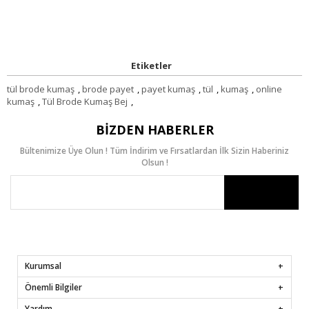
Etiketler
tül brode kumaş
,
brode payet
,
payet kumaş
,
tül
,
kumaş
,
online
kumaş
,
Tül Brode Kumaş Bej
,
BIZDEN HABERLER
Bültenimize Üye Olun ! Tüm İndirim ve Fırsatlardan İlk Sizin Haberiniz
Olsun !
Kurumsal
Önemli Bilgiler
Yardım