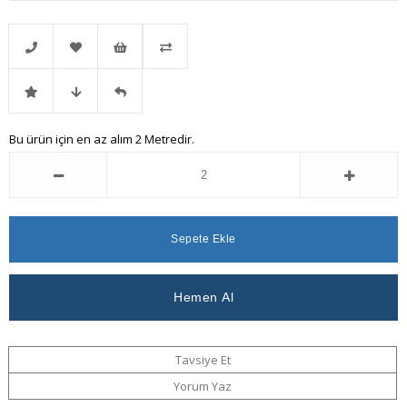
Telefonla
Favorilere
İstek
Karşılaştır
İndirimli
Fiyat
Gelince
Bu ürün için en az alım 2 Metredir.
Sipariş
Ekle
Listeme
Ürün
Düşünce
Haber
Ekle
Haber
Ver
Ver
Tavsiye Et
Yorum Yaz