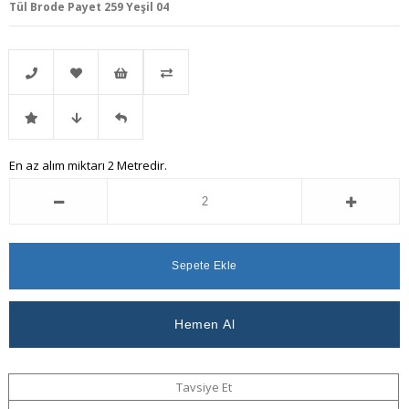
Tül Brode Payet 259 Yeşil 04
Telefonla
Favorilere
İstek
Karşılaştır
İndirimli
Fiyat
Gelince
En az alım miktarı 2 Metredir.
Sipariş
Ekle
Listeme
Ürün
Düşünce
Haber
Ekle
Haber
Ver
Ver
Tavsiye Et