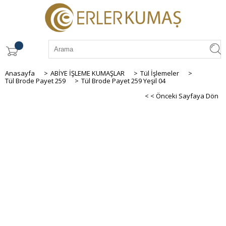
Anasayfa
>
ABİYE İŞLEME KUMAŞLAR
>
Tül İşlemeler
>
Tül Brode Payet 259
>
Tül Brode Payet 259 Yeşil 04
< < Önceki Sayfaya Dön