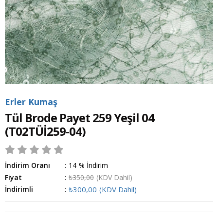
Erler Kumaş
Tül Brode Payet 259 Yeşil 04
(T02TÜİ259-04)
İndirim Oranı
:
14
%
İndirim
Fiyat
:
₺350,00
(KDV Dahil)
İndirimli
:
₺300,00
(KDV Dahil)