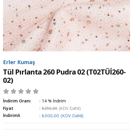
Erler Kumaş
Tül Pırlanta 260 Pudra 02
(T02TÜİ260-
02)
İndirim Oranı
:
14
%
İndirim
Fiyat
:
₺350,00
(KDV Dahil)
İndirimli
:
₺300,00
(KDV Dahil)