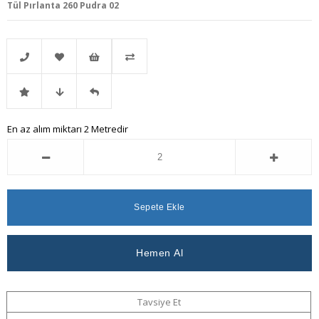
Tül Pırlanta 260 Pudra 02
Telefonla
Favorilere
İstek
Karşılaştır
İndirimli
Fiyat
Gelince
En az alım miktarı 2 Metredir
Sipariş
Ekle
Listeme
Ürün
Düşünce
Haber
Ekle
Haber
Ver
Ver
Tavsiye Et