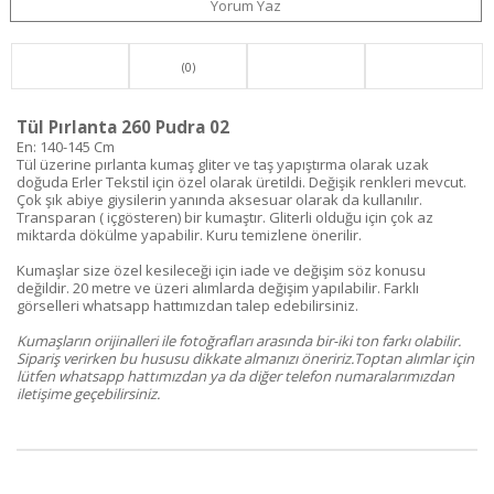
Yorum Yaz
(0)
Tül Pırlanta 260 Pudra 02
En: 140-145 Cm
Tül üzerine pırlanta kumaş gliter ve taş yapıştırma olarak uzak
doğuda Erler Tekstil için özel olarak üretildi. Değişik renkleri mevcut.
Çok şık abiye giysilerin yanında aksesuar olarak da kullanılır.
Transparan ( içgösteren) bir kumaştır. Gliterli olduğu için çok az
miktarda dökülme yapabilir. Kuru temizlene önerilir.
Kumaşlar size özel kesileceği için iade ve değişim söz konusu
değildir. 20 metre ve üzeri alımlarda değişim yapılabilir. Farklı
görselleri whatsapp hattımızdan talep edebilirsiniz.
Kumaşların orijinalleri ile fotoğrafları arasında bir-iki ton farkı olabilir.
Sipariş verirken bu hususu dikkate almanızı öneririz.Toptan alımlar için
lütfen whatsapp hattımızdan ya da diğer telefon numaralarımızdan
iletişime geçebilirsiniz.