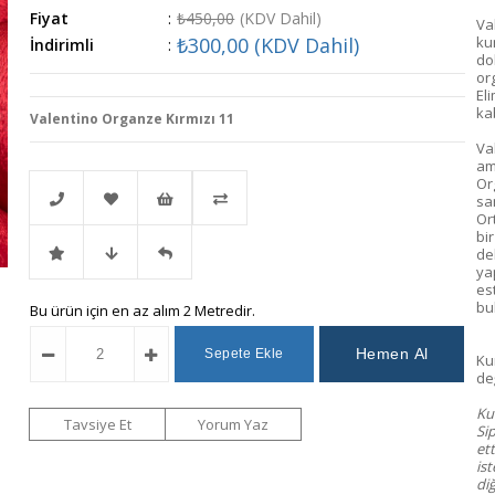
Fiyat
:
₺450,00
(KDV Dahil)
Va
₺300,00
(KDV Dahil)
ku
İndirimli
:
do
or
Eli
ka
Valentino Organze Kırmızı 11
Va
am
Or
sa
Or
bi
de
Telefonla
Favorilere
İstek
Karşılaştır
ya
es
bu
İndirimli
Fiyat
Gelince
Bu ürün için en az alım 2 Metredir.
Sipariş
Ekle
Listeme
Ku
Ürün
Düşünce
Haber
Ekle
değ
Kum
Haber
Ver
Tavsiye Et
Yorum Yaz
Si
et
ist
Ver
diğ