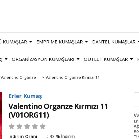
Ü KUMAŞLAR
EMPRİME KUMAŞLAR
DANTEL KUMAŞLAR
R)
ORGANİZASYON KUMAŞLARI
OUTLET KUMAŞLAR
Valentino Organze
>
Valentino Organze Kırmızı 11
Erler Kumaş
Valentino Organze Kırmızı 11
(V01ORG11)
Va
En
Ağ
Ko
Yı
İndirim Oranı
:
33
%
İndirim