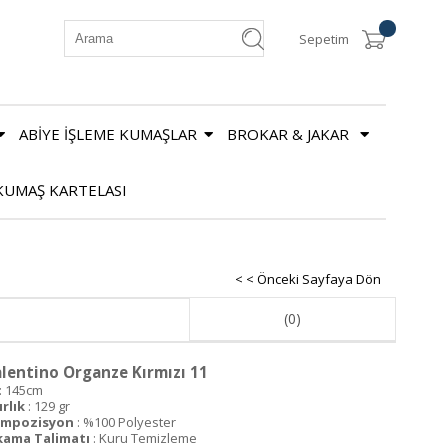
Sepetim
ABİYE İŞLEME KUMAŞLAR
BROKAR & JAKAR
KUMAŞ KARTELASI
< < Önceki Sayfaya Dön
(0)
lentino Organze Kırmızı 11
: 145cm
ırlık
: 129 gr
mpozisyon
: %100 Polyester
kama Talimatı
: Kuru Temizleme