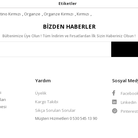
Etiketler
tino Kırmızı
,
Organze
,
Organze Kırmızı
,
Kırmızı
,
BIZDEN HABERLER
Bültenimize Üye Olun ! Tüm İndirim ve Fırsatlardan İlk Sizin Haberiniz Olsun !
Yardım
Sosyal Med
i
Üyelik
Faceboo
ları
Kargo Takibi
Linkedin
mesi
Sıkça Sorulan Sorular
Pinteres
Müşteri Hizmetleri
0 530 545 13 90