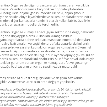
lentino Organze de diğer organzeler gibi transparan ve dik bir
maştır. Valentino organze katyonik ve dopdide ipliklerden
kunduğu için janjanlı görünümdedir. Bir nevi janjan şifonun
ganze halidir. Abiye kıyafetlerde ve aksesuar olarak tercih edilir.
mizdeki diğer kumaşlarla kombinli olarak kullanılabilir. Özellikle
barık transparan modellerde tercih edilir.
lentino Organze kumaşı sadece giyim sektöründe değil, dekoratif
açlarla da yaygın olarak kullanılan kumaş türüdür.
ganizasyonlarda sahne arkaları, masa süslemesi, tül detayları,
ndalye bağlamaları ve çeşitli dekoratif aksesuarlarda kullanılır.
tama şıklık ve zarafet katmak için organze kumaşlar mükemmel
r seçimdir. Aynı zamanda ev tekstilinde perde, masa örtüsü ve
koratif aksesuarlar için de uygundur. Ayrıca yapay çiçek ve güller
parak aksesuar olarak kullanabilirsiniz. Hafif ve havalı dokusuyla
tetik bir görünüm sunan organze kumaş, zarafet ve gösterişin
luştuğu özel tasarımlar için vazgeçilmez bir materyaldir.
maşlar size özel kesileceği için iade ve değişim söz konusu
ildir. 20 metre ve üzeri alımlarda değişim yapılabilir.
aşların orijinalleri ile fotoğrafları arasında bir-iki ton farkı olabilir.
pariş verirken bu hususu dikkate almanızı öneririz. Tereddüt
tiğiniz durumlarda whatapp hattımızdan fotoğraf
eyebilirsiniz. Toptan alımlar için lütfen whatsapp hattımızdan ya da
er telefon numaralarımızdan iletişime geçebilirsiniz.