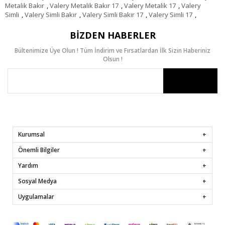
Metalik Bakır
,
Valery Metalik Bakır 17
,
Valery Metalik 17
,
Valery
Simli
,
Valery Simli Bakır
,
Valery Simli Bakır 17
,
Valery Simli 17
,
BIZDEN HABERLER
Bültenimize Üye Olun ! Tüm İndirim ve Fırsatlardan İlk Sizin Haberiniz
Olsun !
Kurumsal
Önemli Bilgiler
Yardım
Sosyal Medya
Uygulamalar