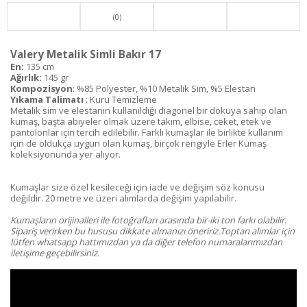
(0)
Valery Metalik Simli Bakır 17
En:
135 cm
Ağırlık:
145 gr
Kompozisyon
: %85 Polyester, %10 Metalik Sim, %5 Elestan
Yıkama Talimatı
: Kuru Temizleme
Metalik sim ve elestanın kullanıldığı diagonel bir dokuya sahip olan
kumaş, başta abiyeler olmak üzere takım, elbise, ceket, etek ve
pantolonlar için tercih edilebilir. Farklı kumaşlar ile birlikte kullanım
için de oldukça uygun olan kumaş, birçok rengiyle Erler Kumaş
koleksiyonunda yer alıyor.
Kumaşlar size özel kesileceği için iade ve değişim söz konusu
değildir. 20 metre ve üzeri alımlarda değişim yapılabilir.
Kumaşların orijinalleri ile fotoğrafları arasında bir-iki ton farkı olabilir.
Sipariş verirken bu hususu dikkate almanızı öneririz.Toptan alımlar için
lütfen whatsapp hattımızdan ya da diğer telefon numaralarımızdan
iletişime geçebilirsiniz.