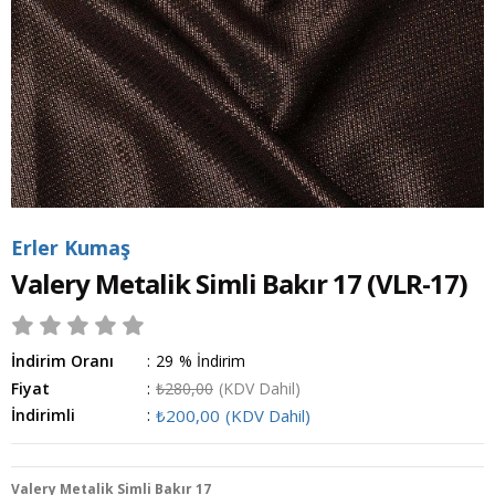
Erler Kumaş
Valery Metalik Simli Bakır 17
(VLR-17)
İndirim Oranı
:
29
%
İndirim
Fiyat
:
₺280,00
(KDV Dahil)
İndirimli
:
₺200,00
(KDV Dahil)
Valery Metalik Simli Bakır 17