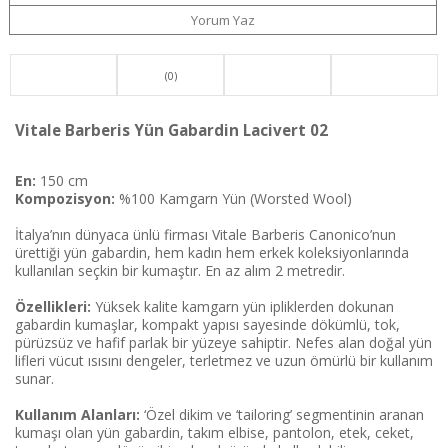
Yorum Yaz
(0)
Vitale Barberis Yün Gabardin Lacivert 02
En:
150 cm
Kompozisyon:
%100 Kamgarn Yün (Worsted Wool)
İtalya’nın dünyaca ünlü firması Vitale Barberis Canonico’nun
ürettiği yün gabardin, hem kadın hem erkek koleksiyonlarında
kullanılan seçkin bir kumaştır. En az alım 2 metredir.
Özellikleri:
Yüksek kalite kamgarn yün ipliklerden dokunan
gabardin kumaşlar, kompakt yapısı sayesinde dökümlü, tok,
pürüzsüz ve hafif parlak bir yüzeye sahiptir. Nefes alan doğal yün
lifleri vücut ısısını dengeler, terletmez ve uzun ömürlü bir kullanım
sunar.
Kullanım Alanları:
‘Özel dikim ve ‘tailoring’ segmentinin aranan
kumaşı olan yün gabardin, takım elbise, pantolon, etek, ceket,