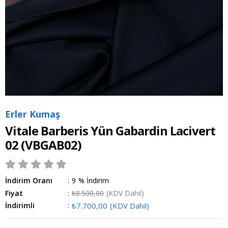
Erler Kumaş
Vitale Barberis Yün Gabardin Lacivert
02
(VBGAB02)
İndirim Oranı
:
9
%
İndirim
Fiyat
:
₺8.500,00
(KDV Dahil)
İndirimli
:
₺7.700,00
(KDV Dahil)