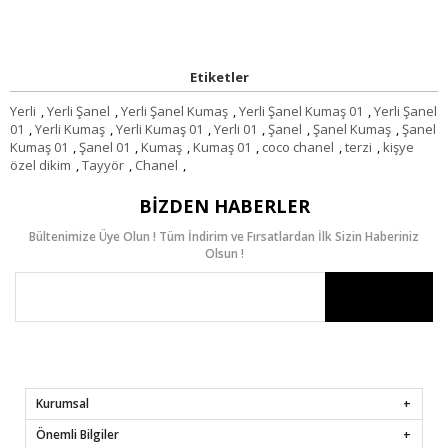
Etiketler
Yerli
,
Yerli Şanel
,
Yerli Şanel Kumaş
,
Yerli Şanel Kumaş 01
,
Yerli Şanel
01
,
Yerli Kumaş
,
Yerli Kumaş 01
,
Yerli 01
,
Şanel
,
Şanel Kumaş
,
Şanel
Kumaş 01
,
Şanel 01
,
Kumaş
,
Kumaş 01
,
coco chanel
,
terzi
,
kişye
özel dikim
,
Tayyör
,
Chanel
,
BIZDEN HABERLER
Bültenimize Üye Olun ! Tüm İndirim ve Fırsatlardan İlk Sizin Haberiniz
Olsun !
Kurumsal
Önemli Bilgiler