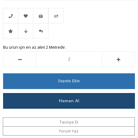
Telefonla
Favorilere
İstek
Karşılaştır
İndirimli
Fiyat
Gelince
Bu ürün için en az alım 2 Metredir.
Sipariş
Ekle
Listeme
Ürün
Düşünce
Haber
Ekle
Haber
Ver
Ver
Tavsiye Et
Yorum Yaz