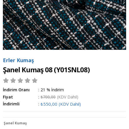
Erler Kumaş
Şanel Kumaş 08
(Y01SNL08)
İndirim Oranı
:
21
%
İndirim
Fiyat
:
₺700,00
(KDV Dahil)
İndirimli
:
₺550,00
(KDV Dahil)
Şanel Kumaş