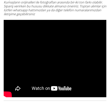
Kumaşların orijinalleri ile fotoğrafları arasında bir-iki ton farkı olabilir.
Sipariş verirken bu hususu dikkate almanızı öneririz. Toptan alımlar için
lütfen whatsapp hattımızdan ya da diğer telefon numaralarımızdan
iletişime geçebilirsiniz