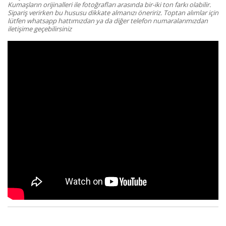
Kumaşların orijinalleri ile fotoğrafları arasında bir-iki ton farkı olabilir.
Sipariş verirken bu hususu dikkate almanızı öneririz. Toptan alımlar için
lütfen whatsapp hattımızdan ya da diğer telefon numaralarımızdan
iletişime geçebilirsiniz