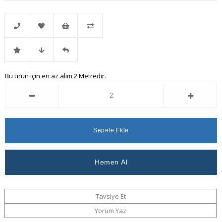
Telefonla
Favorilere
İstek
Karşılaştır
İndirimli
Fiyat
Gelince
Bu ürün için en az alım 2 Metredir.
Sipariş
Ekle
Listeme
Ürün
Düşünce
Haber
Ekle
Haber
Ver
Ver
Tavsiye Et
Yorum Yaz