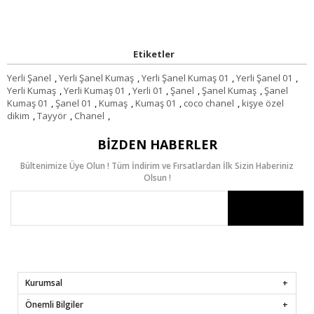
Etiketler
Yerli Şanel
,
Yerli Şanel Kumaş
,
Yerli Şanel Kumaş 01
,
Yerli Şanel 01
,
Yerli Kumaş
,
Yerli Kumaş 01
,
Yerli 01
,
Şanel
,
Şanel Kumaş
,
Şanel
Kumaş 01
,
Şanel 01
,
Kumaş
,
Kumaş 01
,
coco chanel
,
kişye özel
dikim
,
Tayyör
,
Chanel
,
BIZDEN HABERLER
Bültenimize Üye Olun ! Tüm İndirim ve Fırsatlardan İlk Sizin Haberiniz
Olsun !
Kurumsal
Önemli Bilgiler