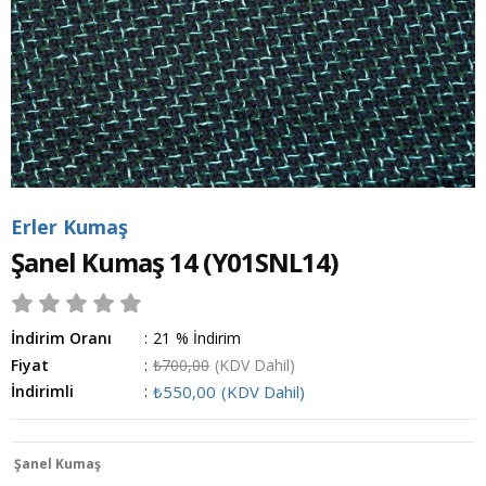
Erler Kumaş
Şanel Kumaş 14
(Y01SNL14)
İndirim Oranı
:
21
%
İndirim
Fiyat
:
₺700,00
(KDV Dahil)
İndirimli
:
₺550,00
(KDV Dahil)
Şanel Kumaş