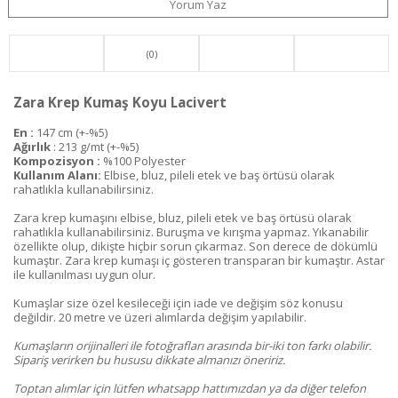
Yorum Yaz
(0)
Zara Krep Kumaş Koyu Lacivert
En :
147 cm (+-%5)
Ağırlık
: 213 g/mt (+-%5)
Kompozisyon :
%100 Polyester
Kullanım Alanı:
Elbise, bluz, pileli etek ve baş örtüsü olarak
rahatlıkla kullanabilirsiniz.
Zara krep kumaşını elbise, bluz, pileli etek ve baş örtüsü olarak
rahatlıkla kullanabilirsiniz. Buruşma ve kırışma yapmaz. Yıkanabilir
özellikte olup, dikişte hiçbir sorun çıkarmaz. Son derece de dökümlü
kumaştır. Zara krep kumaşı iç gösteren transparan bir kumaştır. Astar
ile kullanılması uygun olur.
Kumaşlar size özel kesileceği için iade ve değişim söz konusu
değildir. 20 metre ve üzeri alımlarda değişim yapılabilir.
Kumaşların orijinalleri ile fotoğrafları arasında bir-iki ton farkı olabilir.
Sipariş verirken bu hususu dikkate almanızı öneririz.
Toptan alımlar için lütfen whatsapp hattımızdan ya da diğer telefon