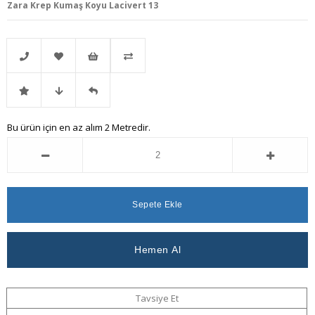
Zara Krep Kumaş Koyu Lacivert 13
Telefonla
Favorilere
İstek
Karşılaştır
İndirimli
Fiyat
Gelince
Bu ürün için en az alım 2 Metredir.
Sipariş
Ekle
Listeme
Ürün
Düşünce
Haber
Ekle
Haber
Ver
Ver
Tavsiye Et