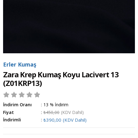
Erler Kumaş
Zara Krep Kumaş Koyu Lacivert 13
(Z01KRP13)
İndirim Oranı
:
13
%
İndirim
Fiyat
:
₺450,00
(KDV Dahil)
İndirimli
:
₺390,00
(KDV Dahil)