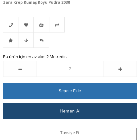
Zara Krep Kumaş Koyu Pudra 2030
Telefonla
Favorilere
İstek
Karşılaştır
İndirimli
Fiyat
Gelince
Bu ürün için en az alım 2 Metredir.
Sipariş
Ekle
Listeme
Ürün
Düşünce
Haber
Ekle
Haber
Ver
Ver
Tavsiye Et