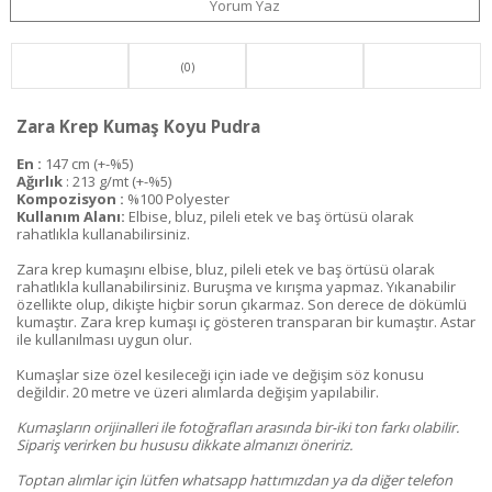
Yorum Yaz
(0)
Zara Krep Kumaş Koyu Pudra
En :
147 cm (+-%5)
Ağırlık
: 213 g/mt (+-%5)
Kompozisyon :
%100 Polyester
Kullanım Alanı:
Elbise, bluz, pileli etek ve baş örtüsü olarak
rahatlıkla kullanabilirsiniz.
Zara krep kumaşını elbise, bluz, pileli etek ve baş örtüsü olarak
rahatlıkla kullanabilirsiniz. Buruşma ve kırışma yapmaz. Yıkanabilir
özellikte olup, dikişte hiçbir sorun çıkarmaz. Son derece de dökümlü
kumaştır. Zara krep kumaşı iç gösteren transparan bir kumaştır. Astar
ile kullanılması uygun olur.
Kumaşlar size özel kesileceği için iade ve değişim söz konusu
değildir. 20 metre ve üzeri alımlarda değişim yapılabilir.
Kumaşların orijinalleri ile fotoğrafları arasında bir-iki ton farkı olabilir.
Sipariş verirken bu hususu dikkate almanızı öneririz.
Toptan alımlar için lütfen whatsapp hattımızdan ya da diğer telefon