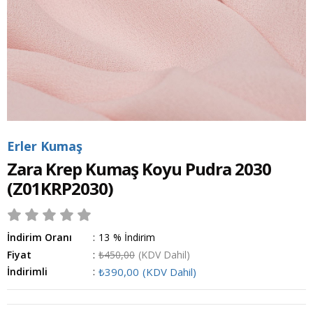
Erler Kumaş
Zara Krep Kumaş Koyu Pudra 2030
(Z01KRP2030)
İndirim Oranı
:
13
%
İndirim
Fiyat
:
₺450,00
(KDV Dahil)
İndirimli
:
₺390,00
(KDV Dahil)