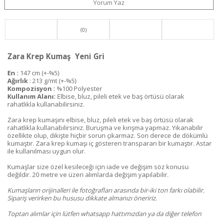
Yorum Yaz
(0)
Zara Krep Kumaş Yeni Gri
En :
147 cm (+-%5)
Ağırlık
: 213 g/mt (+-%5)
Kompozisyon :
%100 Polyester
Kullanım Alanı:
Elbise, bluz, pileli etek ve baş örtüsü olarak
rahatlıkla kullanabilirsiniz.
Zara krep kumaşını elbise, bluz, pileli etek ve baş örtüsü olarak
rahatlıkla kullanabilirsiniz. Buruşma ve kırışma yapmaz. Yıkanabilir
özellikte olup, dikişte hiçbir sorun çıkarmaz. Son derece de dökümlü
kumaştır. Zara krep kumaşı iç gösteren transparan bir kumaştır. Astar
ile kullanılması uygun olur.
Kumaşlar size özel kesileceği için iade ve değişim söz konusu
değildir. 20 metre ve üzeri alımlarda değişim yapılabilir.
Kumaşların orijinalleri ile fotoğrafları arasında bir-iki ton farkı olabilir.
Sipariş verirken bu hususu dikkate almanızı öneririz.
Toptan alımlar için lütfen whatsapp hattımızdan ya da diğer telefon