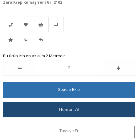
Zara Krep Kumaş Yeni Gri 2102
Telefonla
Favorilere
İstek
Karşılaştır
İndirimli
Fiyat
Gelince
Bu ürün için en az alım 2 Metredir.
Sipariş
Ekle
Listeme
Ürün
Düşünce
Haber
Ekle
Haber
Ver
Ver
Tavsiye Et