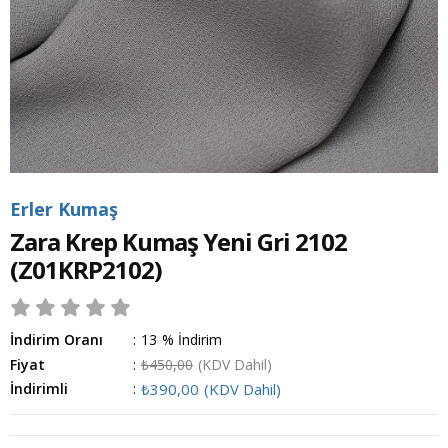
Erler Kumaş
Zara Krep Kumaş Yeni Gri 2102
(Z01KRP2102)
İndirim Oranı
:
13
%
İndirim
Fiyat
:
₺450,00
(KDV Dahil)
İndirimli
:
₺390,00
(KDV Dahil)