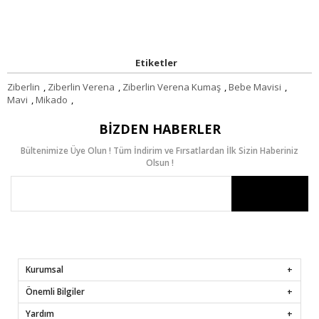
Etiketler
Ziberlin
,
Ziberlin Verena
,
Ziberlin Verena Kumaş
,
Bebe Mavisi
,
Mavi
,
Mikado
,
BIZDEN HABERLER
Bültenimize Üye Olun ! Tüm İndirim ve Fırsatlardan İlk Sizin Haberiniz
Olsun !
Kurumsal
Önemli Bilgiler
Yardım