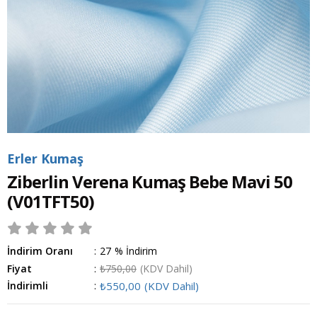
Erler Kumaş
Ziberlin Verena Kumaş Bebe Mavi 50
(V01TFT50)
İndirim Oranı
:
27
%
İndirim
Fiyat
:
₺750,00
(KDV Dahil)
İndirimli
:
₺550,00
(KDV Dahil)