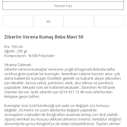
Yorum Yaz
(0)
Ziberlin Verena Kumaş Bebe Mavi 50
Eni: 150 cm
Ağırlık : 295 gr
Kompoziyon: %100 Polyester
Yıkama Talimatı
Ziberlin verena kumaşlar verevine çizgili (Diagonel) dokuda tafta
sınıfına giren parlak bir kumaştır. Amerikan satene benzer ama çok
daha kaliteli bir kumaştır.Özellikle gelinlik ve kabarık abiye elbiseleri
için idealdir. Ayrıca ceket, pantolon, etek, düz elbise ve pardösü
yapılabilir. Mikado ismi de kullanılmakatadır. Ziberlinin %100 ipek
olanları da var. İpek ziberlin için
0216 357 13 46
nolu telefondan
iletişime geçin lütfen.
Kumaşlar size özel kesileceği için iade ve değişim söz konusu
değildir. 20 metre ve üzeri alımlarda değişim yapılabilir.
Kumaşların orijinalleri ile fotoğrafları arasında birkaç ton fark olabilir.
Sipariş verirken bu hususu dikkate almanızı öneririz. tereddüt ettiğiniz
durumlarda ayrıca fotoğraf ya da video isteyebilirsiniz. Toptan alımlar