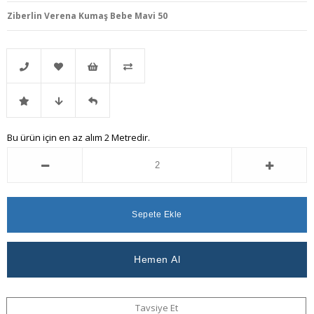
Ziberlin Verena Kumaş Bebe Mavi 50
Telefonla
Favorilere
İstek
Karşılaştır
İndirimli
Fiyat
Gelince
Bu ürün için en az alım 2 Metredir.
Sipariş
Ekle
Listeme
Ürün
Düşünce
Haber
Ekle
Haber
Ver
Ver
Tavsiye Et