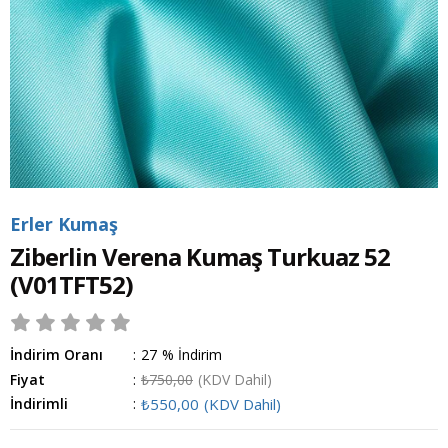
Erler Kumaş
Ziberlin Verena Kumaş Turkuaz 52
(V01TFT52)
İndirim Oranı
:
27
%
İndirim
Fiyat
:
₺750,00
(KDV Dahil)
İndirimli
:
₺550,00
(KDV Dahil)