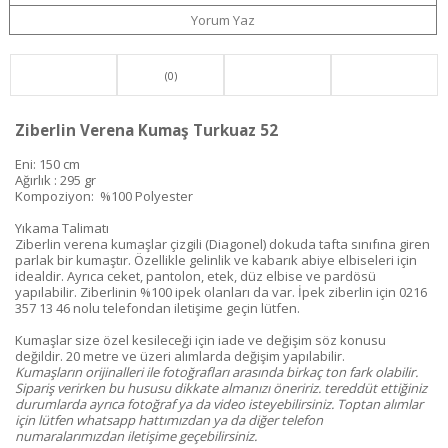
Yorum Yaz
(0)
Ziberlin Verena Kumaş Turkuaz 52
Eni: 150 cm
Ağırlık : 295 gr
Kompoziyon: %100 Polyester
Yıkama Talimatı
Ziberlin verena kumaşlar çizgili (Diagonel) dokuda tafta sınıfına giren
parlak bir kumaştır. Özellikle gelinlik ve kabarık abiye elbiseleri için
idealdir. Ayrıca ceket, pantolon, etek, düz elbise ve pardösü
yapılabilir. Ziberlinin %100 ipek olanları da var. İpek ziberlin için 0216
357 13 46 nolu telefondan iletişime geçin lütfen.
Kumaşlar size özel kesileceği için iade ve değişim söz konusu
değildir. 20 metre ve üzeri alımlarda değişim yapılabilir.
Kumaşların orijinalleri ile fotoğrafları arasında birkaç ton fark olabilir.
Sipariş verirken bu hususu dikkate almanızı öneririz. tereddüt ettiğiniz
durumlarda ayrıca fotoğraf ya da video isteyebilirsiniz. Toptan alımlar
için lütfen whatsapp hattımızdan ya da diğer telefon
numaralarımızdan iletişime geçebilirsiniz.