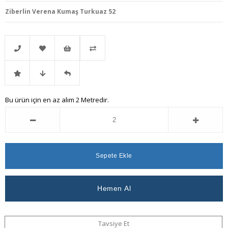
Ziberlin Verena Kumaş Turkuaz 52
Telefonla
Favorilere
İstek
Karşılaştır
İndirimli
Fiyat
Gelince
Bu ürün için en az alım 2 Metredir.
Sipariş
Ekle
Listeme
Ürün
Düşünce
Haber
Ekle
Haber
Ver
Ver
Tavsiye Et