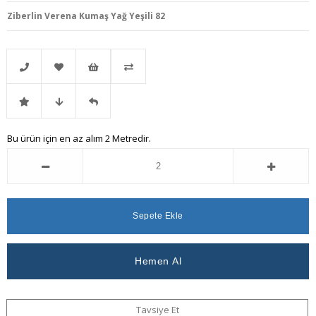
Ziberlin Verena Kumaş Yağ Yeşili 82
Telefonla
Favorilere
İstek
Karşılaştır
İndirimli
Fiyat
Gelince
Bu ürün için en az alım 2 Metredir.
Sipariş
Ekle
Listeme
Ürün
Düşünce
Haber
Ekle
Haber
Ver
Ver
Tavsiye Et