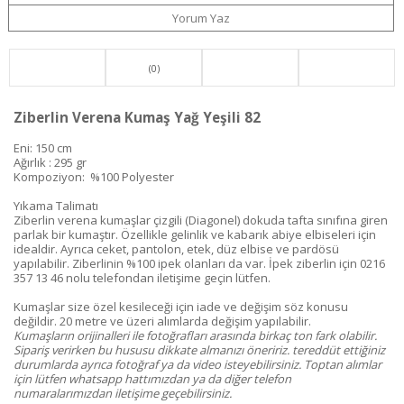
Yorum Yaz
(0)
Ziberlin Verena Kumaş Yağ Yeşili 82
Eni: 150 cm
Ağırlık : 295 gr
Kompoziyon: %100 Polyester
Yıkama Talimatı
Ziberlin verena kumaşlar çizgili (Diagonel) dokuda tafta sınıfına giren
parlak bir kumaştır. Özellikle gelinlik ve kabarık abiye elbiseleri için
idealdir. Ayrıca ceket, pantolon, etek, düz elbise ve pardösü
yapılabilir. Ziberlinin %100 ipek olanları da var. İpek ziberlin için 0216
357 13 46 nolu telefondan iletişime geçin lütfen.
Kumaşlar size özel kesileceği için iade ve değişim söz konusu
değildir. 20 metre ve üzeri alımlarda değişim yapılabilir.
Kumaşların orijinalleri ile fotoğrafları arasında birkaç ton fark olabilir.
Sipariş verirken bu hususu dikkate almanızı öneririz. tereddüt ettiğiniz
durumlarda ayrıca fotoğraf ya da video isteyebilirsiniz. Toptan alımlar
için lütfen whatsapp hattımızdan ya da diğer telefon
numaralarımızdan iletişime geçebilirsiniz.