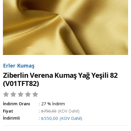
Erler Kumaş
Ziberlin Verena Kumaş Yağ Yeşili 82
(V01TFT82)
İndirim Oranı
:
27
%
İndirim
Fiyat
:
₺750,00
(KDV Dahil)
İndirimli
:
₺550,00
(KDV Dahil)