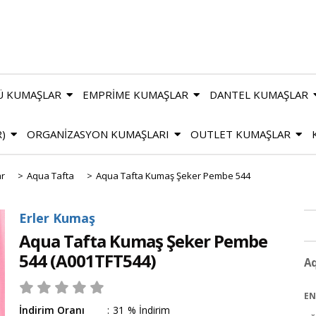
Ü KUMAŞLAR
EMPRİME KUMAŞLAR
DANTEL KUMAŞLAR
R)
ORGANİZASYON KUMAŞLARI
OUTLET KUMAŞLAR
ar
>
Aqua Tafta
>
Aqua Tafta Kumaş Şeker Pembe 544
Erler Kumaş
Aqua Tafta Kumaş Şeker Pembe
544
(A001TFT544)
Aq
EN
İndirim Oranı
:
31
%
İndirim