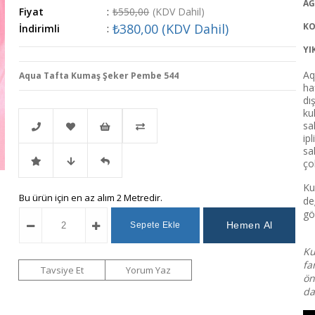
AĞ
Fiyat
:
₺550,00
(KDV Dahil)
₺380,00
(KDV Dahil)
KO
İndirimli
:
YI
Aq
Aqua Tafta Kumaş Şeker Pembe 544
ha
dı
ku
sa
ip
sa
Telefonla
Favorilere
İstek
Karşılaştır
ço
Ku
İndirimli
Fiyat
Gelince
Bu ürün için en az alım 2 Metredir.
Sipariş
Ekle
Listeme
de
gö
Ürün
Düşünce
Haber
Ekle
Ku
fa
Haber
Ver
Tavsiye Et
Yorum Yaz
ön
da
Ver