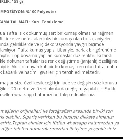
IRLIK: 158 gr
MPOZİSYON: %100 Polyester
KAMA TALİMATI : Kuru Temizleme
ua Tafta sık dokunmuş sert bir kumaş olmasına rağmen
fif, ince ve nefes alan lüks bir kumaş olan tafta, abiyeler
şında gelinliklerde ve iç dekorasyonda yaygın biçimde
llanılıyor. Tafta kumaş yapısı itibariyle, parlak bir görünüme
hiptir. Top boyama yapılan kumaşlar düz renktir. İki farklı
likle dokunan taftalar ise renk değiştirme (janjanlı) özelliğine
hiptir. Akıcı olmayan katı bir bu kumaş türü olan tafta, daha
k kabarık ve hacimli giysiler için tercih edilmektedir.
maşlar size özel kesileceği için iade ve değişim söz konusu
ğildir. 20 metre ve üzeri alımlarda değişim yapılabilir. Farklı
rselleri whatsapp hattımızdan talep edebilirsiniz.
maşların orijinalleri ile fotoğrafları arasında bir-iki ton
rkı olabilir. Sipariş verirken bu hususu dikkate almanızı
eririz.Toptan alımlar için lütfen whatsapp hattımızdan ya
 diğer telefon numaralarımızdan iletişime geçebilirsiniz.