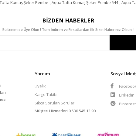
Tafta Kumaş Şeker Pembe
,
Aqua Tafta Kumaş Şeker Pembe 544
,
Aqua Ta
BIZDEN HABERLER
Bültenimize Üye Olun ! Tüm İndirim ve Fırsatlardan İlk Sizin Haberiniz Olsun !
Yardım
Sosyal Med
i
Üyelik
Faceboo
ları
Kargo Takibi
Linkedin
mesi
Sıkça Sorulan Sorular
Pinteres
Müşteri Hizmetleri
0 530 545 13 90