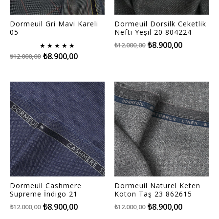
Dormeuil Gri Mavi Kareli
Dormeuil Dorsilk Ceketlik
05
Nefti Yeşil 20 804224
₺8.900,00
₺12.000,00
★
★
★
★
★
₺8.900,00
₺12.000,00
Dormeuil Cashmere
Dormeuil Naturel Keten
Supreme İndigo 21
Koton Taş 23 862615
794209
₺8.900,00
₺8.900,00
₺12.000,00
₺12.000,00