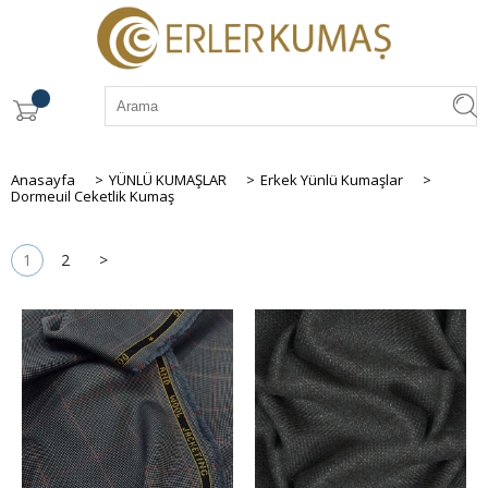
Anasayfa
>
YÜNLÜ KUMAŞLAR
>
Erkek Yünlü Kumaşlar
>
Dormeuil Ceketlik Kumaş
1
2
>