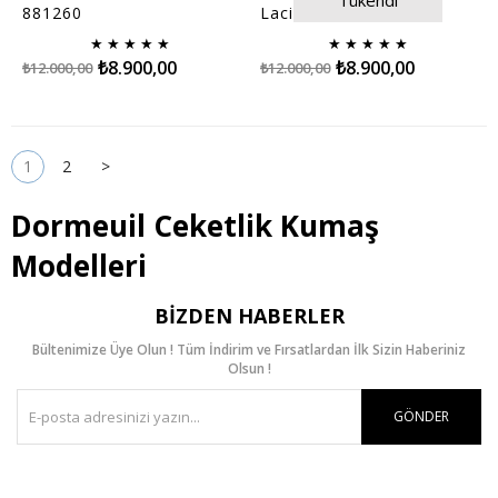
Tükendi
881260
Lacivert Bej Kareli 01
★
★
★
★
★
★
★
★
★
★
₺8.900,00
₺8.900,00
₺12.000,00
₺12.000,00
1
2
>
Dormeuil Ceketlik Kumaş
Modelleri
BIZDEN HABERLER
Bültenimize Üye Olun ! Tüm İndirim ve Fırsatlardan İlk Sizin Haberiniz
Olsun !
GÖNDER