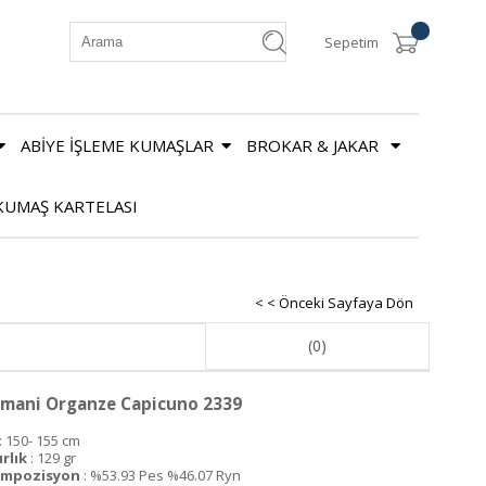
Sepetim
ABİYE İŞLEME KUMAŞLAR
BROKAR & JAKAR
KUMAŞ KARTELASI
< < Önceki Sayfaya Dön
(0)
mani Organze Capicuno 2339
: 150- 155 cm
ırlık
: 129 gr
mpozisyon
: %53.93 Pes %46.07 Ryn