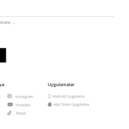
picuno
,
ya
Uygulamalar
Android Uygulama
k
Instagram
App Store Uygulama
Youtube
t
Tiktok