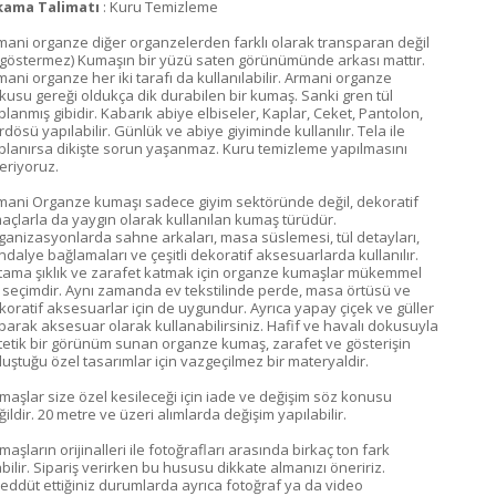
kama Talimatı
: Kuru Temizleme
mani organze diğer organzelerden farklı olarak transparan değil
ç göstermez) Kumaşın bir yüzü saten görünümünde arkası mattır.
mani organze her iki tarafı da kullanılabilir. Armani organze
kusu gereği oldukça dik durabilen bir kumaş. Sanki gren tül
planmış gibidir. Kabarık abiye elbiseler, Kaplar, Ceket, Pantolon,
dösü yapılabilir. Günlük ve abiye giyiminde kullanılır. Tela ile
planırsa dikişte sorun yaşanmaz. Kuru temizleme yapılmasını
eriyoruz.
mani Organze kumaşı sadece giyim sektöründe değil, dekoratif
açlarla da yaygın olarak kullanılan kumaş türüdür.
ganizasyonlarda sahne arkaları, masa süslemesi, tül detayları,
ndalye bağlamaları ve çeşitli dekoratif aksesuarlarda kullanılır.
tama şıklık ve zarafet katmak için organze kumaşlar mükemmel
r seçimdir. Aynı zamanda ev tekstilinde perde, masa örtüsü ve
koratif aksesuarlar için de uygundur. Ayrıca yapay çiçek ve güller
parak aksesuar olarak kullanabilirsiniz. Hafif ve havalı dokusuyla
tetik bir görünüm sunan organze kumaş, zarafet ve gösterişin
luştuğu özel tasarımlar için vazgeçilmez bir materyaldir.
maşlar size özel kesileceği için iade ve değişim söz konusu
ildir. 20 metre ve üzeri alımlarda değişim yapılabilir.
aşların orijinalleri ile fotoğrafları arasında birkaç ton fark
abilir. Sipariş verirken bu hususu dikkate almanızı öneririz.
reddüt ettiğiniz durumlarda ayrıca fotoğraf ya da video