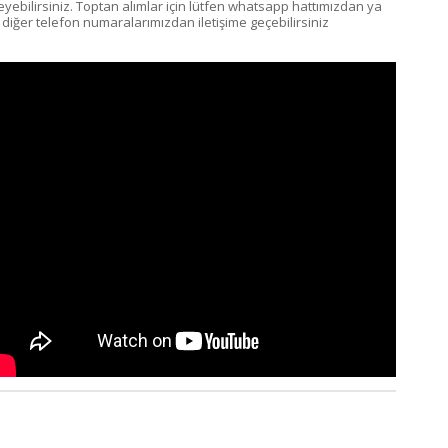
teyebilirsiniz. Toptan alımlar için lütfen whatsapp hattımızdan ya
 diğer telefon numaralarımızdan iletişime geçebilirsiniz