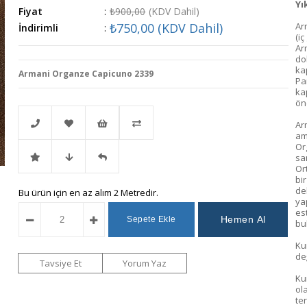
Yı
Fiyat
:
₺900,00
(KDV Dahil)
₺750,00
(KDV Dahil)
Ar
İndirimli
:
(i
Ar
do
ka
Armani Organze Capicuno 2339
Par
ka
ön
Ar
am
Or
sa
Telefonla
Favorilere
İstek
Karşılaştır
Or
bi
de
İndirimli
Fiyat
Gelince
Bu ürün için en az alım 2 Metredir.
Sipariş
Ekle
Listeme
ya
es
bu
Ürün
Düşünce
Haber
Ekle
Ku
değ
Haber
Ver
Tavsiye Et
Yorum Yaz
Kum
ol
Ver
te