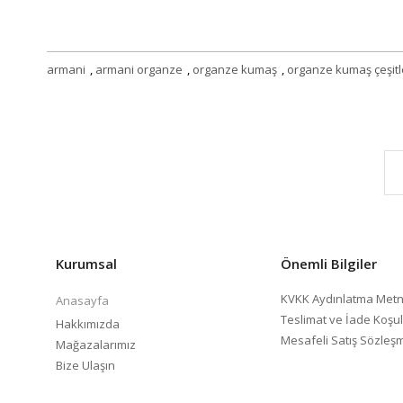
armani
,
armani organze
,
organze kumaş
,
organze kumaş çeşitl
Kurumsal
Önemli Bilgiler
KVKK Aydınlatma Metn
Anasayfa
Teslimat ve İade Koşul
Hakkımızda
Mesafeli Satış Sözleş
Mağazalarımız
Bize Ulaşın