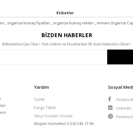
Etiketler
eri
,
organze kumaş fiyatları
,
organze kumaş rekleri
,
Armani Organze Ca
BIZDEN HABERLER
Bültenimize Üye Olun ! Tüm İndirim ve Fırsatlardan İlk Sizin Haberiniz Olsun !
Yardım
Sosyal Med
i
Üyelik
Faceboo
ları
Kargo Takibi
Linkedin
mesi
Sıkça Sorulan Sorular
Pinteres
Müşteri Hizmetleri
0 530 545 13 90