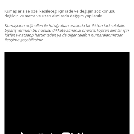
Kumaşlar size özel kesileceği için iade ve değişim söz konusu
değildir. 20 metre ve üzeri alımlarda değişim yapılabilir.
Kumaşların orijinalleri ile fotoğrafları arasında bir-iki ton farkı olabilir.
Sipariş verirken bu hususu dikkate almanızı öneririz.Toptan alımlar için
lütfen whatsapp hattımızdan ya da diğer telefon numaralarımızdan
iletişime geçebilirsiniz.