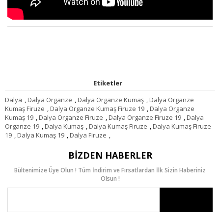
Etiketler
Dalya
,
Dalya Organze
,
Dalya Organze Kumaş
,
Dalya Organze
Kumaş Firuze
,
Dalya Organze Kumaş Firuze 19
,
Dalya Organze
Kumaş 19
,
Dalya Organze Firuze
,
Dalya Organze Firuze 19
,
Dalya
Organze 19
,
Dalya Kumaş
,
Dalya Kumaş Firuze
,
Dalya Kumaş Firuze
19
,
Dalya Kumaş 19
,
Dalya Firuze
,
BIZDEN HABERLER
Bültenimize Üye Olun ! Tüm İndirim ve Fırsatlardan İlk Sizin Haberiniz
Olsun !