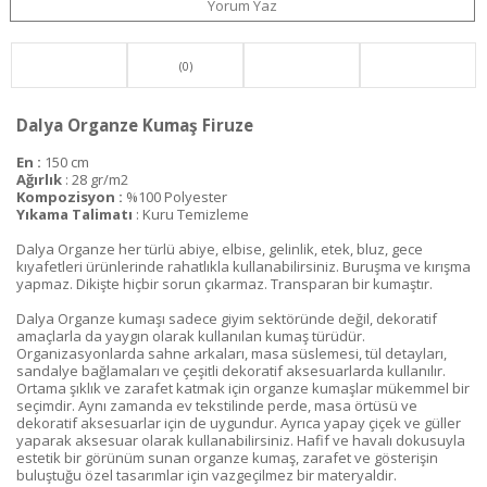
Yorum Yaz
(0)
Dalya Organze Kumaş Firuze
En :
150 cm
Ağırlık
: 28 gr/m2
Kompozisyon :
%100 Polyester
Yıkama Talimatı
: Kuru Temizleme
Dalya Organze her türlü abiye, elbise, gelinlik, etek, bluz, gece
kıyafetleri ürünlerinde rahatlıkla kullanabilirsiniz. Buruşma ve kırışma
yapmaz. Dikişte hiçbir sorun çıkarmaz. Transparan bir kumaştır.
Dalya Organze kumaşı sadece giyim sektöründe değil, dekoratif
amaçlarla da yaygın olarak kullanılan kumaş türüdür.
Organizasyonlarda sahne arkaları, masa süslemesi, tül detayları,
sandalye bağlamaları ve çeşitli dekoratif aksesuarlarda kullanılır.
Ortama şıklık ve zarafet katmak için organze kumaşlar mükemmel bir
seçimdir. Aynı zamanda ev tekstilinde perde, masa örtüsü ve
dekoratif aksesuarlar için de uygundur. Ayrıca yapay çiçek ve güller
yaparak aksesuar olarak kullanabilirsiniz. Hafif ve havalı dokusuyla
estetik bir görünüm sunan organze kumaş, zarafet ve gösterişin
buluştuğu özel tasarımlar için vazgeçilmez bir materyaldir.