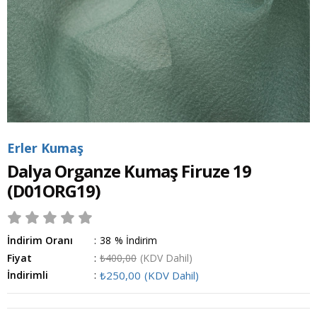
Erler Kumaş
Dalya Organze Kumaş Firuze 19
(D01ORG19)
İndirim Oranı
:
38
%
İndirim
Fiyat
:
₺400,00
(KDV Dahil)
İndirimli
:
₺250,00
(KDV Dahil)