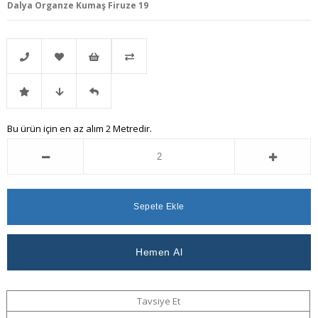
Dalya Organze Kumaş Firuze 19
Telefonla
Favorilere
İstek
Karşılaştır
İndirimli
Fiyat
Gelince
Bu ürün için en az alım 2 Metredir.
Sipariş
Ekle
Listeme
Ürün
Düşünce
Haber
Ekle
Haber
Ver
Ver
Tavsiye Et