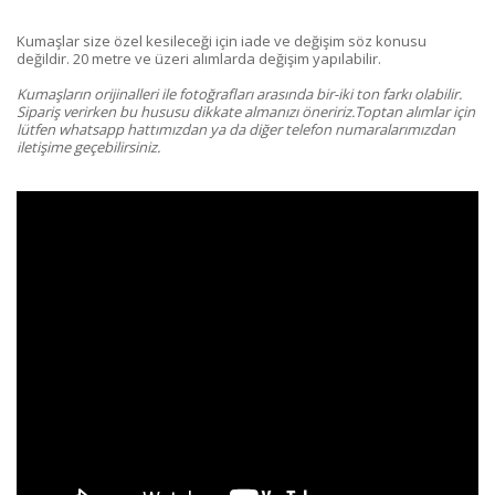
Kumaşlar size özel kesileceği için iade ve değişim söz konusu
değildir. 20 metre ve üzeri alımlarda değişim yapılabilir.
Kumaşların orijinalleri ile fotoğrafları arasında bir-iki ton farkı olabilir.
Sipariş verirken bu hususu dikkate almanızı öneririz.Toptan alımlar için
lütfen whatsapp hattımızdan ya da diğer telefon numaralarımızdan
iletişime geçebilirsiniz.