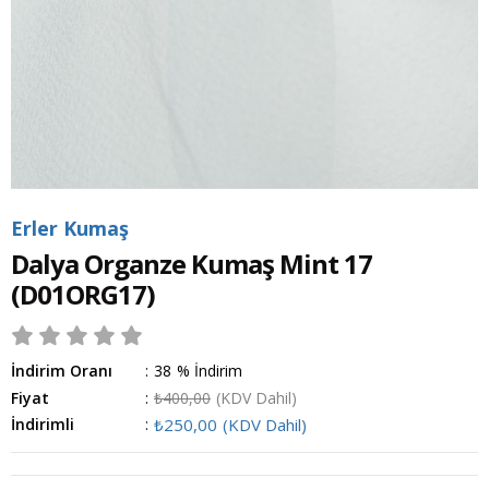
Erler Kumaş
Dalya Organze Kumaş Mint 17
(D01ORG17)
İndirim Oranı
:
38
%
İndirim
Fiyat
:
₺400,00
(KDV Dahil)
İndirimli
:
₺250,00
(KDV Dahil)