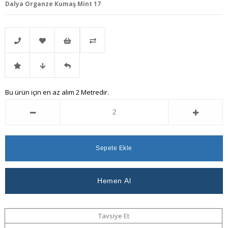
Dalya Organze Kumaş Mint 17
Telefonla
Favorilere
İstek
Karşılaştır
İndirimli
Fiyat
Gelince
Bu ürün için en az alım 2 Metredir.
Sipariş
Ekle
Listeme
Ürün
Düşünce
Haber
Ekle
Haber
Ver
Ver
Tavsiye Et