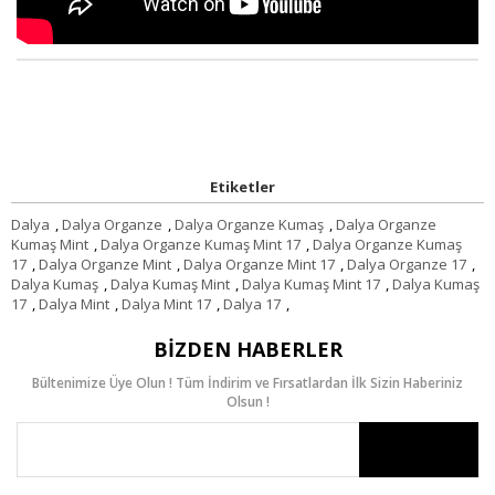
Etiketler
Dalya
,
Dalya Organze
,
Dalya Organze Kumaş
,
Dalya Organze
Kumaş Mint
,
Dalya Organze Kumaş Mint 17
,
Dalya Organze Kumaş
17
,
Dalya Organze Mint
,
Dalya Organze Mint 17
,
Dalya Organze 17
,
Dalya Kumaş
,
Dalya Kumaş Mint
,
Dalya Kumaş Mint 17
,
Dalya Kumaş
17
,
Dalya Mint
,
Dalya Mint 17
,
Dalya 17
,
BIZDEN HABERLER
Bültenimize Üye Olun ! Tüm İndirim ve Fırsatlardan İlk Sizin Haberiniz
Olsun !