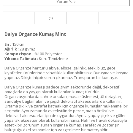
Yorum Yaz
(0)
Dalya Organze Kumaş Mint
En :
150 cm
Ağırlık
: 28 gr/m2
Kompozisyon :
%100 Polyester
Yıkama Talimatı
: Kuru Temizleme
Dalya Organze her türlü abiye, elbise, gelinlik, etek, bluz, gece
kıyafetleri ürünlerinde rahatlıkla kullanabilirsiniz. Buruşma ve kırışma
yapmaz. Dikişte hiçbir sorun çıkarmaz. Transparan bir kumaştır.
Dalya Organze kumaşı sadece giyim sektöründe değil, dekoratif
amaçlarla da yaygın olarak kullanılan kumaş türüdür.
Organizasyonlarda sahne arkaları, masa süslemesi, tül detayları,
sandalye bağlamaları ve çeşitli dekoratif aksesuarlarda kullanılır.
Ortama şıklık ve zarafet katmak için organze kumaşlar mükemmel bir
seçimdir. Aynı zamanda ev tekstilinde perde, masa örtüsü ve
dekoratif aksesuarlar için de uygundur. Ayrıca yapay çiçek ve güller
yaparak aksesuar olarak kullanabilirsiniz. Hafif ve havalı dokusuyla
estetik bir görünüm sunan organze kumaş, zarafet ve gösterişin
buluştuğu özel tasarımlar için vazgeçilmez bir materyaldir.