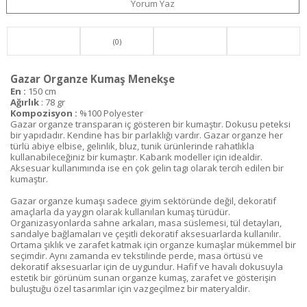
Yorum Yaz
(0)
Gazar Organze Kumaş Menekşe
En :
150 cm
Ağırlık
: 78 gr
Kompozisyon :
%100 Polyester
Gazar organze transparan iç gösteren bir kumaştır. Dokusu peteksi
bir yapıdadır. Kendine has bir parlaklığı vardır. Gazar organze her
türlü abiye elbise, gelinlik, bluz, tunik ürünlerinde rahatlıkla
kullanabileceğiniz bir kumaştır. Kabarık modeller için idealdir.
Aksesuar kullanımında ise en çok gelin tagı olarak tercih edilen bir
kumaştır.
Gazar organze kumaşı sadece giyim sektöründe değil, dekoratif
amaçlarla da yaygın olarak kullanılan kumaş türüdür.
Organizasyonlarda sahne arkaları, masa süslemesi, tül detayları,
sandalye bağlamaları ve çeşitli dekoratif aksesuarlarda kullanılır.
Ortama şıklık ve zarafet katmak için organze kumaşlar mükemmel bir
seçimdir. Aynı zamanda ev tekstilinde perde, masa örtüsü ve
dekoratif aksesuarlar için de uygundur. Hafif ve havalı dokusuyla
estetik bir görünüm sunan organze kumaş, zarafet ve gösterişin
buluştuğu özel tasarımlar için vazgeçilmez bir materyaldir.