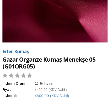
Erler Kumaş
Gazar Organze Kumaş Menekşe 05
(G01ORG05)
İndirim Oranı
:
25
%
İndirim
Fiyat
:
₺400,00
(KDV Dahil)
İndirimli
:
₺300,00
(KDV Dahil)