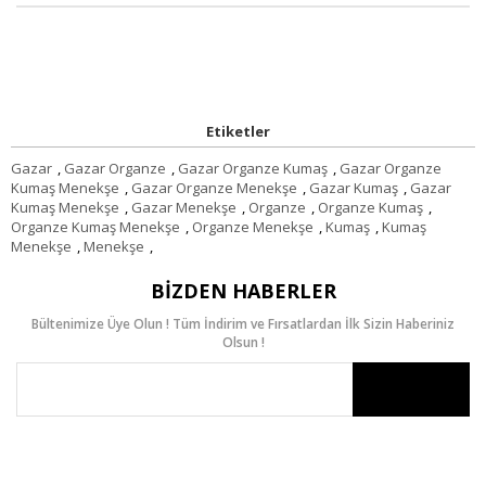
Etiketler
Gazar
,
Gazar Organze
,
Gazar Organze Kumaş
,
Gazar Organze
Kumaş Menekşe
,
Gazar Organze Menekşe
,
Gazar Kumaş
,
Gazar
Kumaş Menekşe
,
Gazar Menekşe
,
Organze
,
Organze Kumaş
,
Organze Kumaş Menekşe
,
Organze Menekşe
,
Kumaş
,
Kumaş
Menekşe
,
Menekşe
,
BIZDEN HABERLER
Bültenimize Üye Olun ! Tüm İndirim ve Fırsatlardan İlk Sizin Haberiniz
Olsun !