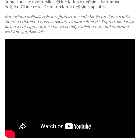
Kumaşlar size özel kesileceği için iade ve değişim söz konusu
değildir. 20 metre ve üzeri alımlarda değişim yapılabilir.
Kumaşların orijinalleri ile fotoğrafları arasında bir-iki ton farkı olabilir.
Sipariş verirken bu hususu dikkate almanızı öneririz. Toptan alımlar için
lütfen whatsapp hattımızdan ya da diğer telefon numaralarımızdan
iletişime geçebilirsiniz.