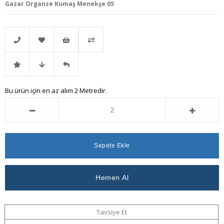
Gazar Organze Kumaş Menekşe 05
Telefonla
Favorilere
İstek
Karşılaştır
İndirimli
Fiyat
Gelince
Bu ürün için en az alım 2 Metredir.
Sipariş
Ekle
Listeme
Ürün
Düşünce
Haber
Ekle
Haber
Ver
Ver
Tavsiye Et