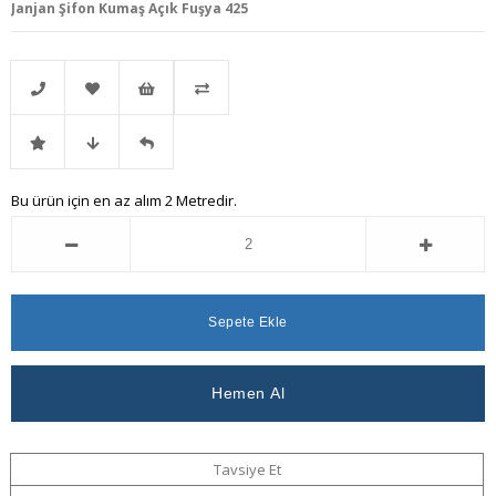
Janjan Şifon Kumaş Açık Fuşya 425
Telefonla
Favorilere
İstek
Karşılaştır
İndirimli
Fiyat
Gelince
Bu ürün için en az alım 2 Metredir.
Sipariş
Ekle
Listeme
Ürün
Düşünce
Haber
Ekle
Haber
Ver
Ver
Tavsiye Et