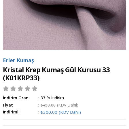
Erler Kumaş
Kristal Krep Kumaş Gül Kurusu 33
(K01KRP33)
İndirim Oranı
:
33
%
İndirim
Fiyat
:
₺450,00
(KDV Dahil)
İndirimli
:
₺300,00
(KDV Dahil)