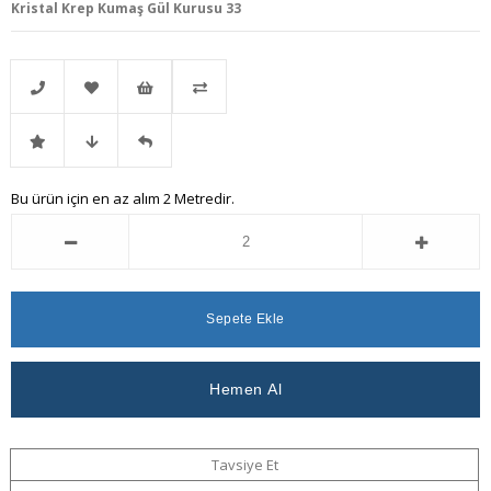
Kristal Krep Kumaş Gül Kurusu 33
Telefonla
Favorilere
İstek
Karşılaştır
İndirimli
Fiyat
Gelince
Bu ürün için en az alım 2 Metredir.
Sipariş
Ekle
Listeme
Ürün
Düşünce
Haber
Ekle
Haber
Ver
Ver
Tavsiye Et