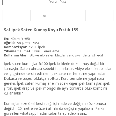
Yorum Yaz
(0)
Saf İpek Saten Kumaş Koyu Fıstık 159
En:
140 cm (+-%5)
Ağırlık
: 98 g/mt (+-%5)
Kompozisyon
: %100 İpek
Yıkama Talimatı
: Kuru Temizleme
Kullanım Alanı:
Abiye elbiseler, bluzlar ve iç giyimde tercih edilir.
İpek saten kumaşlar %100 İpek ipliklerle dokunmuş doğal bir
kumaştır. Saten olması sebebi ile parlaktır. Abiye elbiseler, bluzlar
ve iç giyimde tercih edilirler. İpek satenler terletme yapmazlar.
Dokusu ve tuşesi oldukça softtur. Kuru temizleme yapılması
gerekir. İpek saten kumaşlar elimizdeki diğer ipek kumaşlar; ipek
şifon, ipek drap ve ipek mongol ile aynı tonlarda olup kombinli
kullanılabilir.
Kumaşlar size özel kesileceği için iade ve değişim söz konusu
değildir. 20 metre ve üzeri alımlarda değişim yapılabilir. Farklı
görselleri whatsapp hattımızdan talep edebilirsiniz.