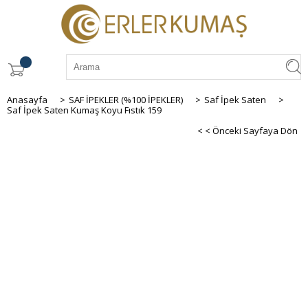
Anasayfa
>
SAF İPEKLER (%100 İPEKLER)
>
Saf İpek Saten
>
Saf İpek Saten Kumaş Koyu Fıstık 159
< < Önceki Sayfaya Dön