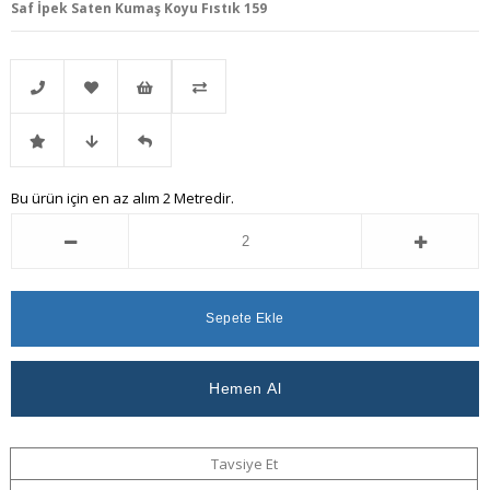
Saf İpek Saten Kumaş Koyu Fıstık 159
Telefonla
Favorilere
İstek
Karşılaştır
İndirimli
Fiyat
Gelince
Bu ürün için en az alım 2 Metredir.
Sipariş
Ekle
Listeme
Ürün
Düşünce
Haber
Ekle
Haber
Ver
Ver
Tavsiye Et