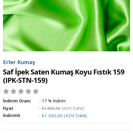
Erler Kumaş
Saf İpek Saten Kumaş Koyu Fıstık 159
(IPK-STN-159)
İndirim Oranı
:
17
%
İndirim
Fiyat
:
₺1.800,00
(KDV Dahil)
İndirimli
:
₺1.500,00
(KDV Dahil)