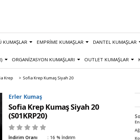
Ü KUMAŞLAR
EMPRİME KUMAŞLAR
DANTEL KUMAŞLAR
R)
ORGANİZASYON KUMAŞLARI
OUTLET KUMAŞLAR
ia Krep
>
Sofia Krep Kumaş Siyah 20
Erler Kumaş
Sofia Krep Kumaş Siyah 20
(S01KRP20)
So
En 
Ağ
İndirim Oranı
:
16
%
İndirim
Ko