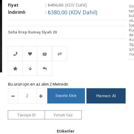
Fiyat
:
₺450,00
(KDV Dahil)
So
tar
₺380,00
(KDV Dahil)
İndirimli
:
ku
ol
İçe
Ku
Sofia Krep Kumaş Siyah 20
değ
Kum
Si
iç
num
Telefonla
Favorilere
İstek
Karşılaştır
İndirimli
Fiyat
Gelince
Bu ürün için en az alım 2 Metredir.
Sipariş
Ekle
Listeme
Ürün
Düşünce
Haber
Ekle
Haber
Ver
Tavsiye Et
Yorum Yaz
Ver
Etiketler