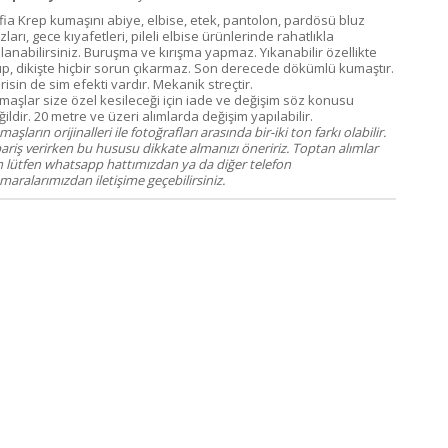
fia Krep kumaşını abiye, elbise, etek, pantolon, pardösü bluz
zları, gece kıyafetleri, pileli elbise ürünlerinde rahatlıkla
llanabilirsiniz. Buruşma ve kırışma yapmaz. Yıkanabilir özellikte
up, dikişte hiçbir sorun çıkarmaz. Son derecede dökümlü kumaştır.
risin de sim efekti vardır. Mekanik streçtir.
maşlar size özel kesileceği için iade ve değişim söz konusu
ildir. 20 metre ve üzeri alımlarda değişim yapılabilir.
aşların orijinalleri ile fotoğrafları arasında bir-iki ton farkı olabilir.
pariş verirken bu hususu dikkate almanızı öneririz. Toptan alımlar
in lütfen whatsapp hattımızdan ya da diğer telefon
aralarımızdan iletişime geçebilirsiniz.