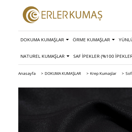
DOKUMA KUMAŞLAR
ÖRME KUMAŞLAR
YÜNL
NATUREL KUMAŞLAR
SAF İPEKLER (%100 İPEKLE
Anasayfa
>
DOKUMA KUMAŞLAR
>
Krep Kumaşlar
>
Sof