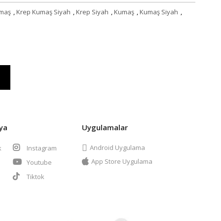
umaş
,
Krep Kumaş Siyah
,
Krep Siyah
,
Kumaş
,
Kumaş Siyah
,
ya
Uygulamalar
Android Uygulama
k
Instagram
App Store Uygulama
Youtube
t
Tiktok