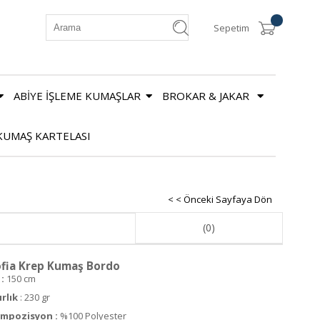
Sepetim
ABİYE İŞLEME KUMAŞLAR
BROKAR & JAKAR
KUMAŞ KARTELASI
< < Önceki Sayfaya Dön
(0)
fia Krep Kumaş Bordo
:
150 cm
ırlık
: 230 gr
mpozisyon :
%100 Polyester