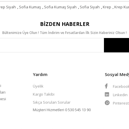
rep Siyah
,
Sofia Kumaş
,
Sofia Kumaş Siyah
,
Sofia Siyah
,
Krep
,
Krep K
BIZDEN HABERLER
Bültenimize Üye Olun ! Tüm İndirim ve Fırsatlardan İlk Sizin Haberiniz Olsun !
Yardım
Sosyal Med
i
Üyelik
Faceboo
ları
Kargo Takibi
Linkedin
mesi
Sıkça Sorulan Sorular
Pinteres
Müşteri Hizmetleri
0 530 545 13 90