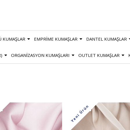
Ü KUMAŞLAR
EMPRİME KUMAŞLAR
DANTEL KUMAŞLAR
R)
ORGANİZASYON KUMAŞLARI
OUTLET KUMAŞLAR
n
Yeni Ürün
m
%22
İndirim
m
%22İndirim