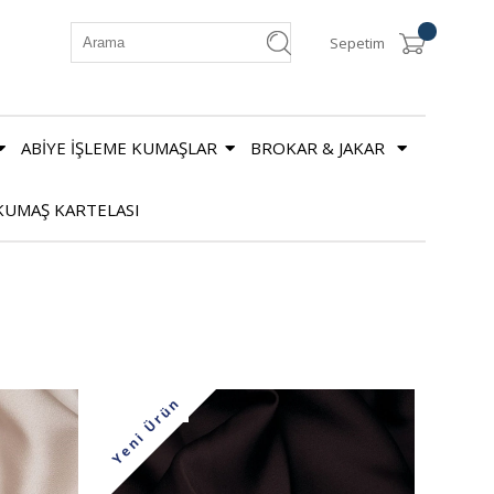
Sepetim
ABİYE İŞLEME KUMAŞLAR
BROKAR & JAKAR
KUMAŞ KARTELASI
Yeni Ürün
%22
İndirim
%22İndirim