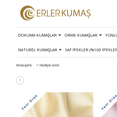
DOKUMA KUMAŞLAR
ÖRME KUMAŞLAR
YÜNL
NATUREL KUMAŞLAR
SAF İPEKLER (%100 İPEKLE
Anasayfa
>
Hediye ürün
1
Yeni Ürün
Yeni Ürü
%22
İndirim
%22
İndiri
%22İndirim
%22İndiri