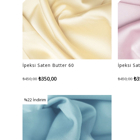
İpeksi Saten Butter 60
İpeksi S
₺350,00
₺3
₺450,00
₺450,00
%22
İndirim
%22İndirim