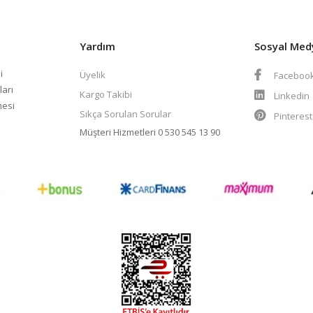
Yardım
Sosyal Med
i
Üyelik
Faceboo
ları
Kargo Takibi
Linkedin
mesi
Sıkça Sorulan Sorular
Pinteres
Müşteri Hizmetleri
0 530 545 13 90