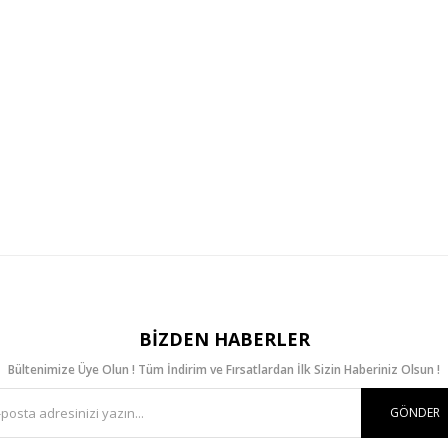
BIZDEN HABERLER
Bültenimize Üye Olun ! Tüm İndirim ve Fırsatlardan İlk Sizin Haberiniz Olsun !
GÖNDER