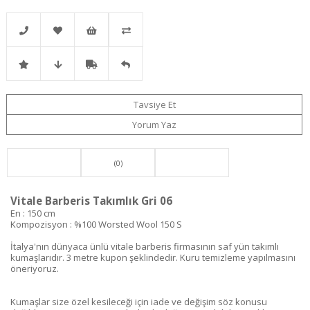
Telefonla
Favorilere
İstek
Karşılaştır
İndirimli
Fiyat
Kargo
Gelince
Sipariş
Ekle
Listeme
Tavsiye Et
Yorum Yaz
Ürün
Düşünce
Bedava
Haber
Ekle
(0)
Haber
Ver
Vitale Barberis Takımlık Gri 06
Ver
En : 150 cm
Kompozisyon : %100 Worsted Wool 150 S
İtalya'nın dünyaca ünlü vitale barberis firmasının saf yün takımlı
kumaşlarıdır. 3 metre kupon şeklindedir. Kuru temizleme yapılmasını
öneriyoruz.
Kumaşlar size özel kesileceği için iade ve değişim söz konusu