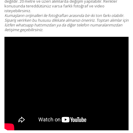
değildir. 20 metre ve üzeri alımlarda değişim yapılabilir. Renkler
konusunda tereddütünüz varsa farklı fotoğraf ve video
isteyebilirsiniz.
Kumaşların orijinalleri ile fotoğrafları arasında bir-iki ton farkı olabilir.
Sipariş verirken bu hususu dikkate almanızı öneririz. Toptan alımlar için
lütfen whatsapp hattımızdan ya da diğer telefon numaralarımızdan
iletişime geçebilirsiniz.