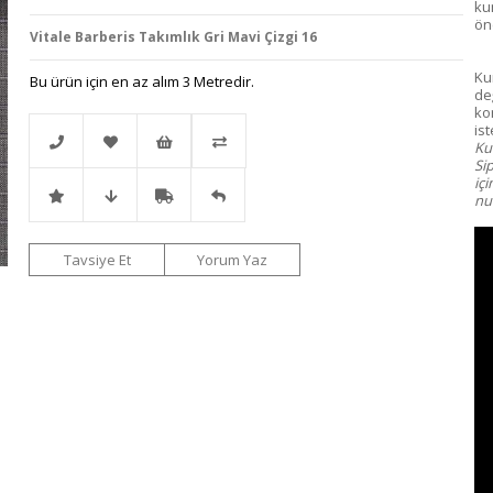
ku
ön
Vitale Barberis Takımlık Gri Mavi Çizgi 16
Ku
Bu ürün için en az alım 3 Metredir.
değ
ko
ist
Kum
Si
iç
Telefonla
Favorilere
İstek
Karşılaştır
num
İndirimli
Fiyat
Kargo
Gelince
Sipariş
Ekle
Listeme
Tavsiye Et
Yorum Yaz
Ürün
Düşünce
Bedava
Haber
Ekle
Haber
Ver
Ver