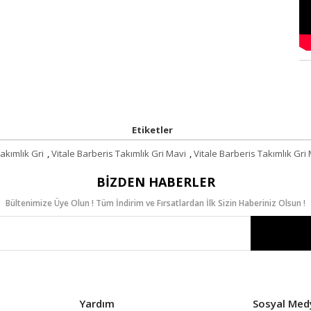
Etiketler
akımlık Gri
,
Vitale Barberis Takımlık Gri Mavi
,
Vitale Barberis Takımlık Gri 
BIZDEN HABERLER
Bültenimize Üye Olun ! Tüm İndirim ve Fırsatlardan İlk Sizin Haberiniz Olsun !
Yardım
Sosyal Med