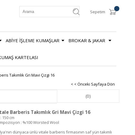
Sepetim
ABİYE İŞLEME KUMAŞLAR
BROKAR & JAKAR
KUMAŞ KARTELASI
beris Takımlık Gri Mavi Çizgi 16
< < Önceki Sayfaya Dön
(0)
tale Barberis Takımlık Gri Mavi Çizgi 16
 : 150 cm
mpozisyon : %100 Worsted Wool
alya'nın dünyaca ünlü vitale barberis firmasının saf yün takımlı