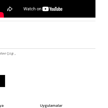
Mavi Çizgi
,
ya
Uygulamalar