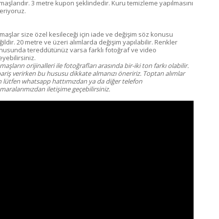
maşlarıdır. 3 metre kupon şeklindedir. Kuru temizleme yapılmasını
eriyoruz.
maşlar size özel kesileceği için iade ve değişim söz konusu
ildir. 20 metre ve üzeri alımlarda değişim yapılabilir. Renkler
nusunda tereddütünüz varsa farklı fotoğraf ve video
eyebilirsiniz.
aşların orijinalleri ile fotoğrafları arasında bir-iki ton farkı olabilir.
pariş verirken bu hususu dikkate almanızı öneririz. Toptan alımlar
in lütfen whatsapp hattımızdan ya da diğer telefon
aralarımızdan iletişime geçebilirsiniz.