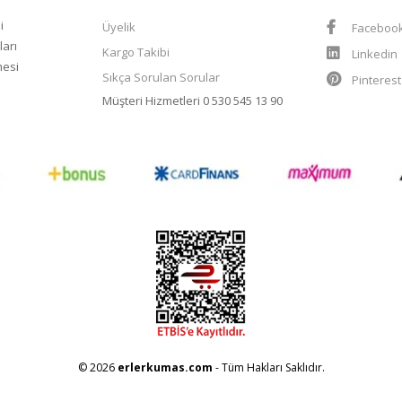
i
Üyelik
Faceboo
ları
Kargo Takibi
Linkedin
mesi
Sıkça Sorulan Sorular
Pinteres
Müşteri Hizmetleri
0 530 545 13 90
© 2026
erlerkumas.com
- Tüm Hakları Saklıdır.